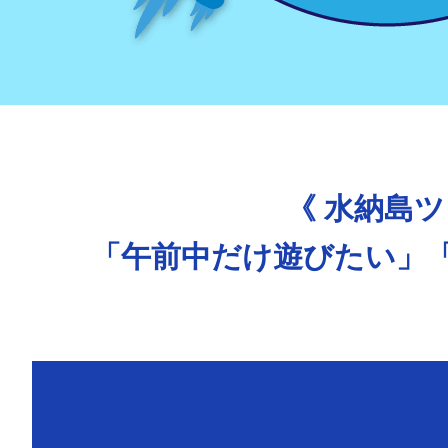
《 水納島
「午前中だけ遊びたい」