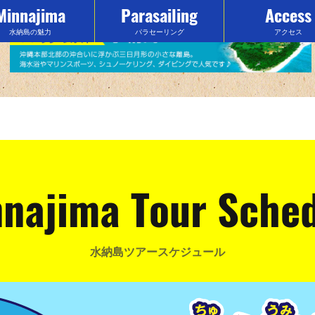
Minnajima
Parasailing
Access
水納島の魅力
パラセーリング
アクセス
najima Tour Sche
水納島ツアースケジュール