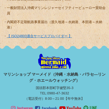
一般財団法人沖縄マリンレジャーセイフティービューロー賛助会
員
内閣府不定期航路事業届出（渡久地港～水納港、本部港～水納
港）
【 ISO24803適合サービスプロバイダー 】
マリンショップ マーメイド（沖縄・水納島・パラセ―リン
グ・ホエールウォッチング）
国頭郡本部町字健堅35-3
TEL:0980-47-3632
（電話受付）8:00～21:00【年中無休】