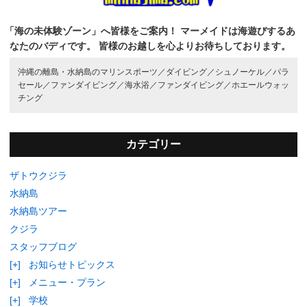
「海の未体験ゾーン」へ皆様をご案内！
マーメイドは海遊びするあ
なたのバディです。
皆様のお越しを心よりお待ちしております。
沖縄の離島・水納島のマリンスポーツ／
ダイビング／
シュノーケル／
パラ
セール／
ファンダイビング／
海水浴／
ファンダイビング／
ホエールウォッ
チング
カテゴリー
ザトウクジラ
水納島
水納島ツアー
クジラ
スタッフブログ
[+]
お知らせトピックス
[+]
メニュー・プラン
[+]
学校