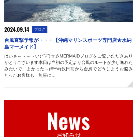
2024.09.14
ブログ
台風直撃予報が・・・【沖縄マリンスポーツ専門店★水納
島マーメイド】
はいさ～～～～い(*'▽')☆彡MERMAIDブログをご覧いただきあり
がとうございます本日は当初の予定より台風のルートが少し逸れた
みたいで、よかった～(#^^#)数日前から台風でどうしようお悩み
だったお客様も、無事に…