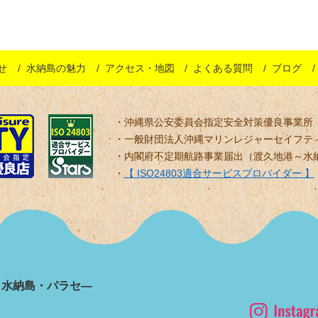
せ
水納島の魅力
アクセス・地図
よくある質問
ブログ
沖縄県公安委員会指定安全対策優良事業所
一般財団法人沖縄マリンレジャーセイフテ
内閣府不定期航路事業届出（渡久地港～水
【 ISO24803適合サービスプロバイダー 】
・水納島・パラセ―