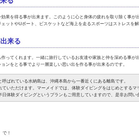
来る
ン効果を得る事が出来ます。このように心と身体の疲れを取り除く事が
ジェットやUボート、ビスケットなど海上を走るスポーツはストレスを
出来る
も作ってくれます。一緒に旅行しているお友達や家族と仲を深める事が
ションをとる事でより一層楽しい思い出を作る事が出来るのです。
と呼ばれている水納島は、沖縄本島から一番近くにある離島です。
れていただけます。マーメイドでは、
体験ダイビング
をはじめとするマ
半日体験ダイビングというプランもご用意していますので、是非お問い
」
で！