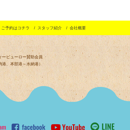
ご予約はコチラ
スタッフ紹介
会社概要
ィービューロー賛助会員
納港、本部港～水納港）