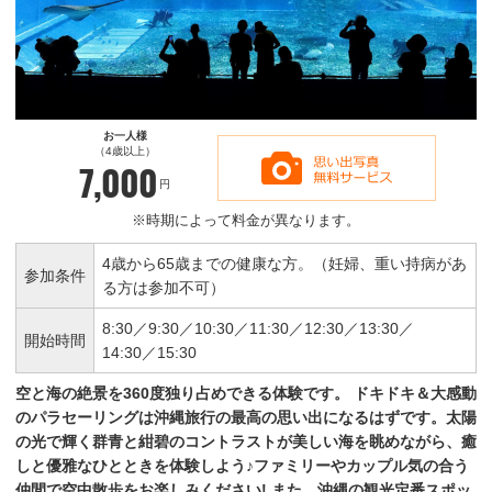
お一人様
（4歳以上）
7,000
円
※時期によって料金が異なります。
4歳から65歳までの健康な方。（妊婦、重い持病があ
参加条件
る方は参加不可）
8:30／
9:30／
10:30／
11:30／
12:30／
13:30／
開始時間
14:30／
15:30
空と海の絶景を360度独り占めできる体験です。
ドキドキ＆大感動
のパラセーリングは沖縄旅行の最高の思い出になるはずです。太陽
の光で輝く群青と紺碧のコントラストが美しい海を眺めながら、癒
しと優雅なひとときを体験しよう♪ファミリーやカップル気の合う
仲間で空中散歩をお楽しみください!
また、沖縄の観光定番スポッ