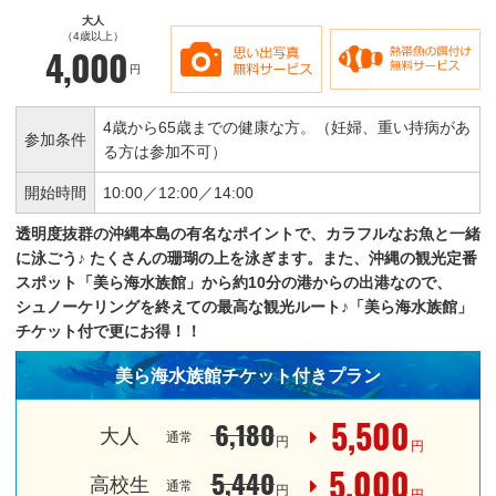
大人
（4歳以上）
4,000
円
4歳から65歳までの健康な方。（妊婦、重い持病があ
参加条件
る方は参加不可）
開始時間
10:00／
12:00／
14:00
透明度抜群の沖縄本島の有名なポイントで、カラフルなお魚と一緒
に泳ごう♪
たくさんの珊瑚の上を泳ぎます。また、沖縄の観光定番
スポット「美ら海水族館」から約10分の港からの出港なので、
シュノーケリングを終えての最高な観光ルート♪「美ら海水族館」
チケット付で更にお得！！
美ら海水族館チケット付きプラン
5,500
6,180
大人
通常
円
円
5,000
5,440
高校生
通常
円
円