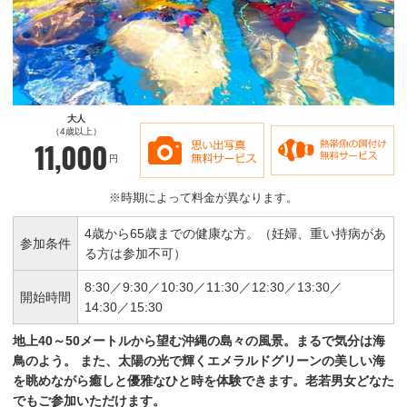
大人
（4歳以上）
11,000
円
※時期によって料金が異なります。
4歳から65歳までの健康な方。（妊婦、重い持病があ
参加条件
る方は参加不可）
8:30／
9:30／
10:30／
11:30／
12:30／
13:30／
開始時間
14:30／
15:30
地上40～50メートルから望む沖縄の島々の風景。まるで気分は海
鳥のよう。
また、太陽の光で輝くエメラルドグリーンの美しい海
を眺めながら癒しと優雅なひと時を体験できます。老若男女どなた
でもご参加いただけます。