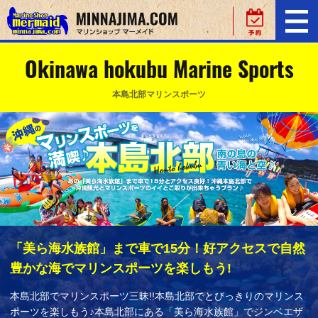
Okinawa hokubu Marine Sports
本島北部マリンスポーツ
「美ら海水族館」まで車で15分！好アクセスで自然
豊かな海でマリンスポーツを楽しもう!
本島北部でマリンスポーツ三昧!!本島北部でとびっきりのマリンス
ポーツを楽しもう♪本島北部にある「美ら海水族館」でジンベエザ