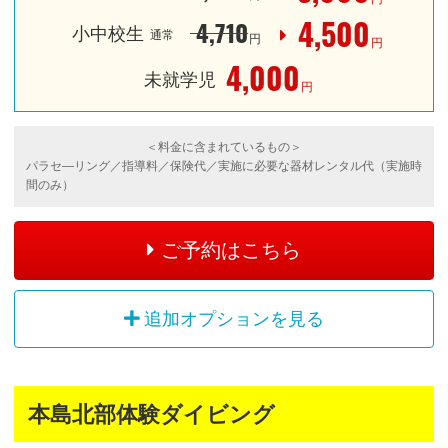
4,500
4,710
小中校生
通常
円
円
4,000
未就学児
円
＜料金に含まれているもの＞
パラセ―リング／指導料／保険代／実施に必要な器材レンタル代（実施時
間のみ）
ご予約はこちら
追加オプションを見る
本島北部体験ダイビング