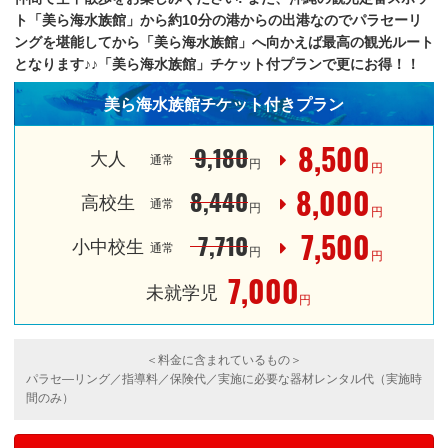
ト「美ら海水族館」から約10分の港からの出港なのでパラセーリ
ングを堪能してから「美ら海水族館」へ向かえば最高の観光ルート
となります♪♪「美ら海水族館」チケット付プランで更にお得！！
美ら海水族館チケット付きプラン
8,500
9,180
大人
通常
円
円
8,000
8,440
高校生
通常
円
円
7,500
7,710
小中校生
通常
円
円
7,000
未就学児
円
＜料金に含まれているもの＞
パラセ―リング／指導料／保険代／実施に必要な器材レンタル代（実施時
間のみ）