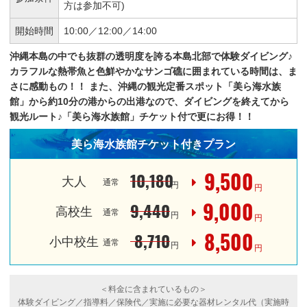
方は参加不可)
開始時間
10:00／
12:00／
14:00
沖縄本島の中でも抜群の透明度を誇る本島北部で体験ダイビング♪
カラフルな熱帯魚と色鮮やかなサンゴ礁に囲まれている時間は、ま
さに感動もの！！
また、沖縄の観光定番スポット「美ら海水族
館」から約10分の港からの出港なので、ダイビングを終えてから
観光ルート♪「美ら海水族館」チケット付で更にお得！！
美ら海水族館チケット付きプラン
9,500
10,180
大人
通常
円
円
9,000
9,440
高校生
通常
円
円
8,500
8,710
小中校生
通常
円
円
＜料金に含まれているもの＞
体験ダイビング／指導料／保険代／実施に必要な器材レンタル代（実施時