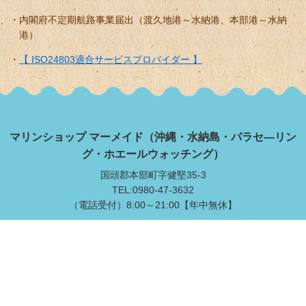
沖縄県公安委員会指定安全対策優良事業所
一般財団法人沖縄マリンレジャーセイフティービューロー賛助会
員
内閣府不定期航路事業届出（渡久地港～水納港、本部港～水納
港）
【 ISO24803適合サービスプロバイダー 】
マリンショップ マーメイド（沖縄・水納島・パラセ―リン
グ・ホエールウォッチング）
国頭郡本部町字健堅35-3