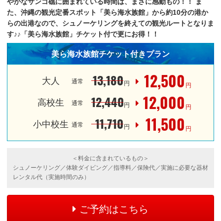
やかなサンゴ礁に囲まれている時間は、まさに感動もの！！
ま
た、沖縄の観光定番スポット「美ら海水族館」から約10分の港か
らの出港なので、シュノーケリングを終えての観光ルートとなりま
す♪♪「美ら海水族館」チケット付で更にお得！！
美ら海水族館チケット付きプラン
12,500
13,180
大人
通常
円
円
12,000
12,440
高校生
通常
円
円
11,500
11,710
小中校生
通常
円
円
＜料金に含まれているもの＞
シュノーケリング／体験ダイビング／指導料／保険代／実施に必要な器材
レンタル代（実施時間のみ）
ご予約はこちら