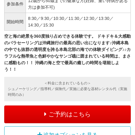
12歳から50歳までの健康な方(妊婦、重い持病がある
参加条件
方は参加不可)
8:30／
9:30／
10:30／
11:30／
12:30／
13:30／
開始時間
14:30／
15:30
空と海の絶景を360度独り占めできる体験です。
ドキドキ＆大感動
のパラセーリングは沖縄旅行の最高の思い出になります♪沖縄本島
の中でも抜群の透明度を誇る本島北部の海での体験ダイビング♪♪カ
ラフルな熱帯魚と色鮮やかなサンゴ礁に囲まれている時間は、まさ
に感動もの！！
沖縄の海と空で最高の癒しの時間を堪能しよ
う！！
＜料金に含まれているもの＞
シュノーケリング／指導料／保険代／実施に必要な器材レンタル代（実施
時間のみ）
ご予約はこちら