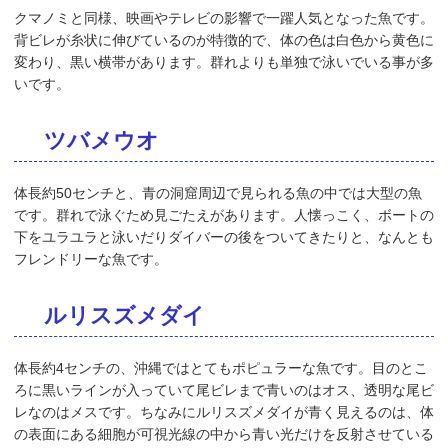
クマノミと同様、映画やテレビの影響で一躍人気となった魚です。
背ビレが糸状に伸びているのが特徴的で、体の色は白色から黄色に
変わり、黒い横帯があります。群れよりも単独で泳いでいる事が多
いです。
ツバメウオ
体長約50センチと、青の洞窟周辺で見られる魚の中では大型の魚
です。群れで泳ぐため見ごたえがあります。人懐っこく、ボートの
下をユラユラと泳いだりダイバーの後をついてきたりと、なんとも
フレンドリーな魚です。
ルリスズメダイ
体長約4センチの、沖縄ではとてもポピュラーな魚です。目のとこ
ろに黒いラインが入っていて尾ビレまで青いのはオス、透明な尾ビ
レなのはメスです。ちなみにルリスズメダイが青く見えるのは、体
の表面にある細胞が可視光線の中から青い光だけを反射させている