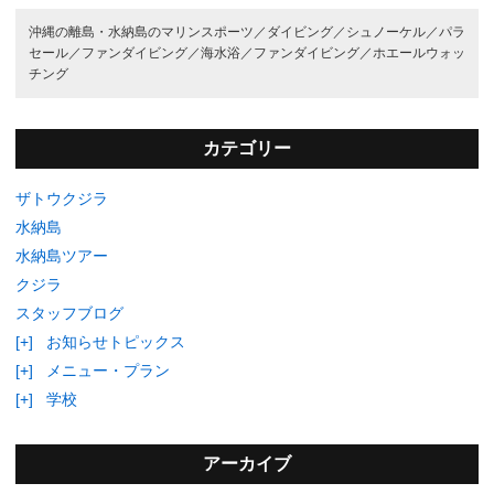
沖縄の離島・水納島のマリンスポーツ／
ダイビング／
シュノーケル／
パラ
セール／
ファンダイビング／
海水浴／
ファンダイビング／
ホエールウォッ
チング
カテゴリー
ザトウクジラ
水納島
水納島ツアー
クジラ
スタッフブログ
[+]
お知らせトピックス
[+]
メニュー・プラン
[+]
学校
アーカイブ