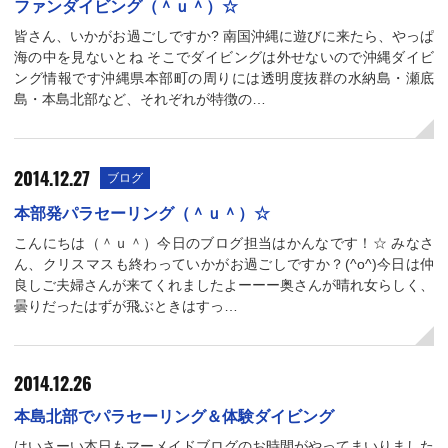
ファンダイビング（＾ｕ＾）☆
皆さん、いかがお過ごしですか? 南国沖縄に遊びに来たら、やっぱ
海の中を見ないとね そこでダイビングは外せないので沖縄ダイビ
ング情報です沖縄県本部町の周りには透明度抜群の水納島・瀬底
島・本島北部など、それぞれが特徴の…
2014.12.27
ブログ
本部発パラセーリング（＾ｕ＾）☆
こんにちは（＾ｕ＾）今日のブログ担当はかんなです！☆ みなさ
ん、クリスマスも終わっていかがお過ごしですか？(^o^)今日は仲
良しご夫婦さんが来てくれましたよーーー奥さんが晴れ女らしく、
曇りだったはずが飛ぶときはすっ…
2014.12.26
本島北部でパラセーリング＆体験ダイビング
はいさーい本日もマーメイドブログのお時間がやってまいりました