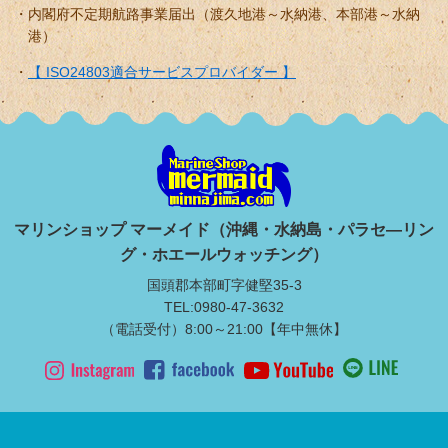
内閣府不定期航路事業届出（渡久地港～水納港、本部港～水納
港）
【 ISO24803適合サービスプロバイダー 】
マリンショップ マーメイド（沖縄・水納島・パラセ―リン
グ・ホエールウォッチング）
国頭郡本部町字健堅35-3
TEL:0980-47-3632
（電話受付）8:00～21:00【年中無休】