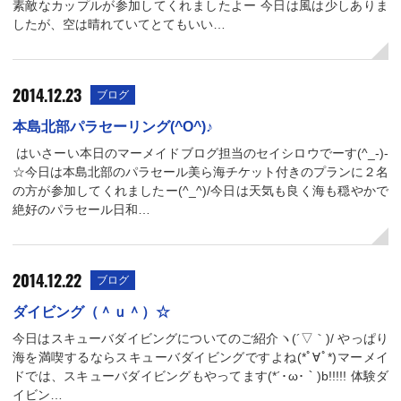
素敵なカップルが参加してくれましたよー 今日は風は少しありま
したが、空は晴れていてとてもいい…
2014.12.23
ブログ
本島北部パラセーリング(^O^)♪
はいさーい本日のマーメイドブログ担当のセイシロウでーす(^_-)-
☆今日は本島北部のパラセール美ら海チケット付きのプランに２名
の方が参加してくれましたー(^_^)/今日は天気も良く海も穏やかで
絶好のパラセール日和…
2014.12.22
ブログ
ダイビング（＾ｕ＾）☆
今日はスキューバダイビングについてのご紹介ヽ(´▽｀)/ やっぱり
海を満喫するならスキューバダイビングですよね(*ﾟ∀ﾟ*)マーメイ
ドでは、スキューバダイビングもやってます(*´･ω･｀)b!!!!! 体験ダ
イビン…