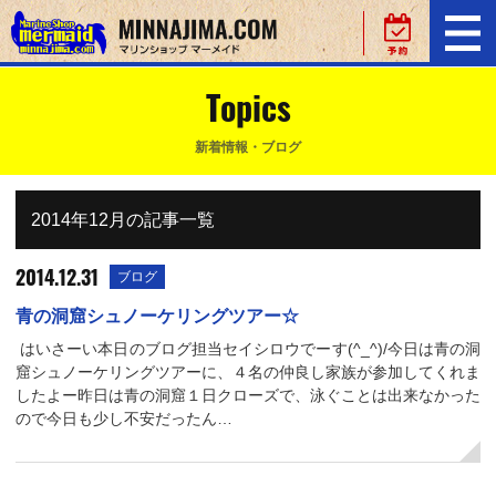
Topics
新着情報・ブログ
2014年12月の記事一覧
2014.12.31
ブログ
青の洞窟シュノーケリングツアー☆
はいさーい本日のブログ担当セイシロウでーす(^_^)/今日は青の洞
窟シュノーケリングツアーに、４名の仲良し家族が参加してくれま
したよー昨日は青の洞窟１日クローズで、泳ぐことは出来なかった
ので今日も少し不安だったん…