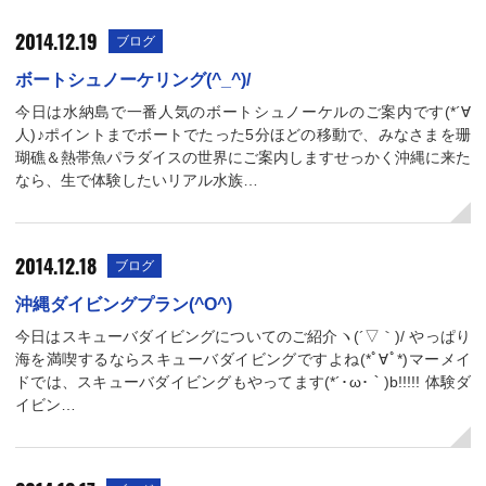
2014.12.19
ブログ
ボートシュノーケリング(^_^)/
今日は水納島で一番人気のボートシュノーケルのご案内です(*´∀
人)♪ポイントまでボートでたった5分ほどの移動で、みなさまを珊
瑚礁＆熱帯魚パラダイスの世界にご案内しますせっかく沖縄に来た
なら、生で体験したいリアル水族…
2014.12.18
ブログ
沖縄ダイビングプラン(^O^)
今日はスキューバダイビングについてのご紹介ヽ(´▽｀)/ やっぱり
海を満喫するならスキューバダイビングですよね(*ﾟ∀ﾟ*)マーメイ
ドでは、スキューバダイビングもやってます(*´･ω･｀)b!!!!! 体験ダ
イビン…