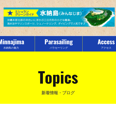
Minnajima
Parasailing
Access
水納島の魅力
パラセーリング
アクセス
Topics
新着情報・ブログ