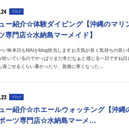
.24
ブログ
ュー紹介☆体験ダイビング【沖縄のマリ
ツ専門店☆水納島マーメイド】
ーい🌺本日もMAIがblog担当しますお天気が良く気持ちの良
が吹いているのでやっぱりまだ冬だなぁと感じる一日ですね日
も過ごせるくらい暑かったり、急激に寒くなった…
.23
ブログ
ュー紹介☆ホエールウォッチング【沖縄
ポーツ専門店☆水納島マーメ…