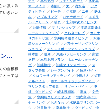
チョ
本島北部
ウェイクボード
水納島
くらい強く吹
マーメイド
本部町
海
海水浴
アク
ティビティ
ビーチ
伊江島
ニモ
夏休
ていきたい
み
バブルリング
バナナボード
エメラ
ルドグリーン
晴れ
北部体験ダイビング
台風情報
マリンショップ
本島北部発ホ
エールウォッチング
とちぎテレビ
カミナ
リのチャリ旅
水納島体験ダイビング
水納
島シュノーケリング
パラセーリングマリン
ショップ
マリンスポーツマリンショップ
崎本部
珊瑚
沖縄パラセーリング
家族
リン…
旅行
本島北部プラン ホエールウォッチン
グ
沖縄旅行
沖縄マリンスポーツ
ス
にくの雨模様
タッフ募集
シーズンバイト
短期バイト
にとっては
クロワッサンアイランド
沖縄求人
短期
アルバイト
ホエールウォッチングツアー
マリンスタッフ募集
リゾートバイト
沖
縄 ダイビング
崎本部緑地
家族
女子
旅
水納島クリアカヤック
瀬底島沖パラ
セーリング
おきなわ
水納島マリンスポー
ツ
社員旅行
卒業旅行
ダイビング 沖