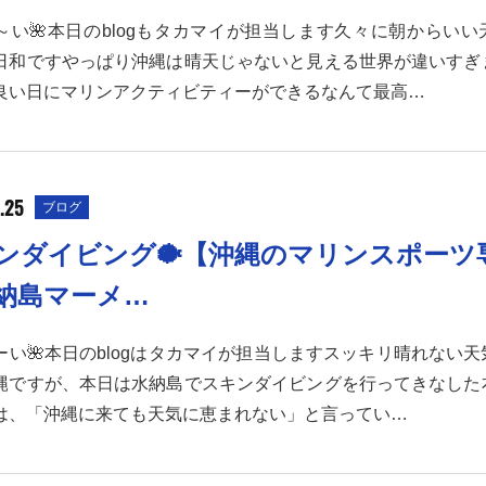
～い🌺本日のblogもタカマイが担当します久々に朝からいい
日和ですやっぱり沖縄は晴天じゃないと見える世界が違いすぎ
良い日にマリンアクティビティーができるなんて最高…
.25
ブログ
ンダイビング🐡【沖縄のマリンスポーツ
納島マーメ…
ーい🌺本日のblogはタカマイが担当しますスッキリ晴れない
縄ですが、本日は水納島でスキンダイビングを行ってきなした
は、「沖縄に来ても天気に恵まれない」と言ってい…