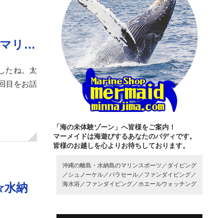
”ω”)و【沖縄のマリ…
ましたね。太
回目をお話
「海の未体験ゾーン」へ皆様をご案内！
マーメイドは海遊びするあなたのバディです。
皆様のお越しを心よりお待ちしております。
沖縄の離島・水納島のマリンスポーツ／
ダイビング
／
シュノーケル／
パラセール／
ファンダイビング／
海水浴／
ファンダイビング／
ホエールウォッチング
☆水納