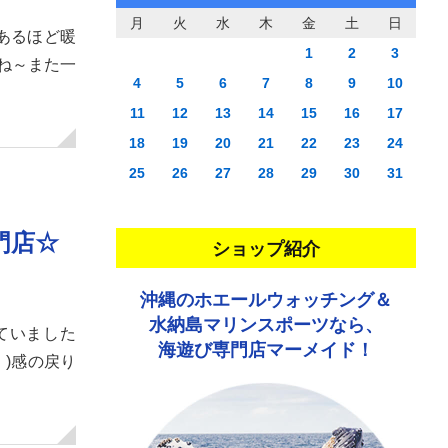
月
火
水
木
金
土
日
があるほど暖
1
2
3
ね～また一
4
5
6
7
8
9
10
11
12
13
14
15
16
17
18
19
20
21
22
23
24
25
26
27
28
29
30
31
門店☆
ショップ紹介
沖縄のホエールウォッチング＆
水納島マリンスポーツなら、
出ていました
海遊び専門店マーメイド！
)感の戻り