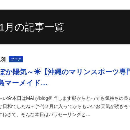
年1月の記事一覧
.31
ブログ
ぽか陽気～☀【沖縄のマリンスポーツ専
島マーメイド…
～い🌺本日はMAIがblog担当します朝からとっても気持ちの
け日和でしたね～(^-^)２月に入ってからもいいお天気が続き
すねさて、そんな本日はパラセーリングと…