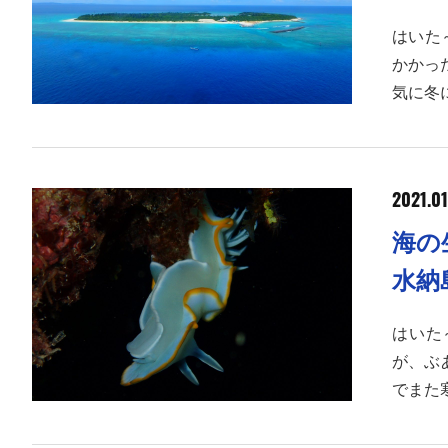
はいた
かかっ
気に冬
2021.01
海の
水納
はいた
が、ぶ
でまた