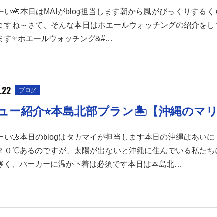
ーい🌺本日はMAIがblog担当します朝から風がびっくりする
ますね～さて、そんな本日はホエールウォッチングの紹介をし
ます✨ホエールウォッチング&#…
.22
ブログ
ュー紹介⭐︎本島北部プラン🏝【沖縄のマ
ーい🌺本日のblogはタカマイが担当します本日の沖縄はあい
２０℃あるのですが、太陽が出ないと沖縄に住んでいる私たち
寒く、パーカーに温か下着は必須です本日は本島北…