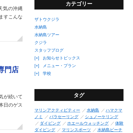
カテゴリー
天気の沖縄
ますこんな
ザトウクジラ
水納島
水納島ツアー
クジラ
スタッフブログ
[+]
お知らせトピックス
[+]
メニュー・プラン
専門店
[+]
学校
タグ
天気が続いて
本日のゲス
マリンアクティビティー
水納島
ハマクマ
ノミ
パラセーリング
シュノーケリング
ダイビング
ホエールウォッチング
体験
ダイビング
マリンスポーツ
水納島ビーチ