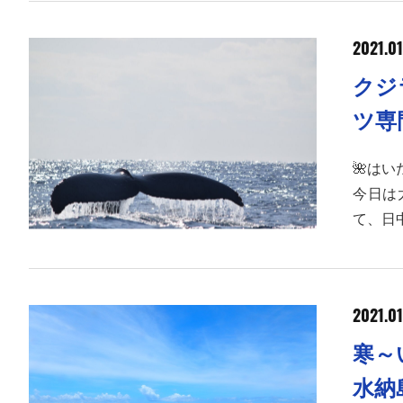
2021.01
クジ
ツ専
🌺は
今日は
て、日
2021.01
寒～
水納