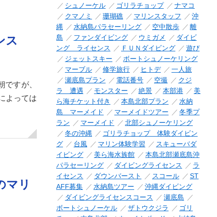
シュノーケル
ゴリラチョップ
ナマコ
クマノミ
珊瑚礁
マリンスタッフ
沖
縄
水納島パラセーリング
空中散歩
離
島
ファンダイビング
ウミガメ
ダイビ
ンス
ング ライセンス
ＦＵＮダイビング
遊び
ジェットスキー
ボートシュノーケリング
マーブル
修学旅行
ヒトデ
一人旅
瀬底島プラン
電話番号
空撮
クジ
い朝ですが、
ラ 遭遇
モンスター
絶景
本部港
美
によっては
ら海チケット付き
本島北部プラン
水納
島 マーメイド
マーメイドツアー
冬季プ
ラン
マーメイド
北部シュノーケリング
冬の沖縄
ゴリラチョップ 体験ダイビン
グ
台風
マリン体験学習
スキューバダ
イビング
美ら海水族館
本島北部瀬底島沖
パラセーリング
ダイビングライセンス
ラ
イセンス
ダウンバースト
スコール
ST
のマリ
AFF募集
水納島ツアー
沖縄ダイビング
ダイビングライセンスコース
瀬底島
ボートシュノーケル
ザトウクジラ
ゴリ