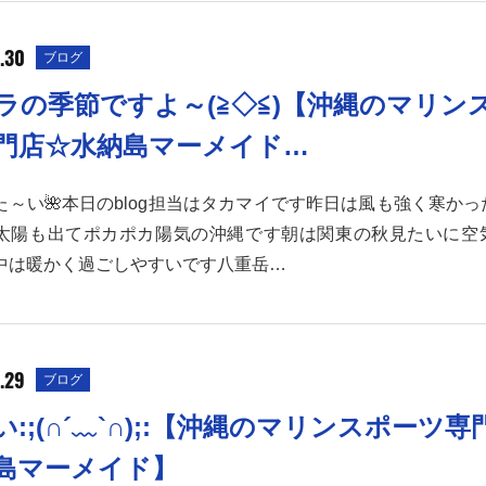
.30
ブログ
ラの季節ですよ～(≧◇≦)【沖縄のマリン
門店☆水納島マーメイド…
いた～い🌺本日のblog担当はタカマイです昨日は風も強く寒か
太陽も出てポカポカ陽気の沖縄です朝は関東の秋見たいに空
中は暖かく過ごしやすいです八重岳…
.29
ブログ
い:;(∩´﹏`∩);:【沖縄のマリンスポーツ専
島マーメイド】