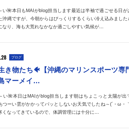
～い🌺本日もMAIがblog担当します最近は半袖で過ごせる日
た沖縄ですが、今朝からはびっくりするくらい冷え込みました
になり、海も大荒れなかなか過ごしやすい気候が…
.28
ブログ
生き物たち🐠【沖縄のマリンスポーツ専
島マーメイ…
～い🌺本日はMAIがblog担当します朝はちょこっと太陽が
あつーい雲がかかってパッとしないお天気でしたね～(´・ω・｀
寒くなってきているので、体調管理には十分に…