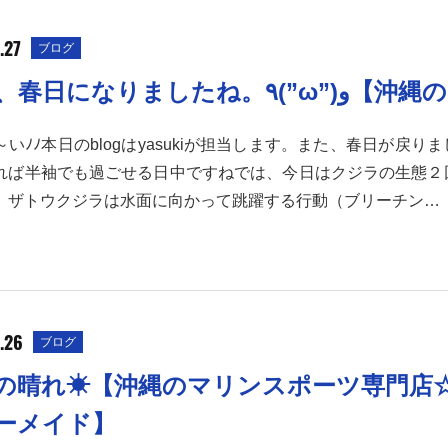
.27
ブログ
また、春日になりましたね。٩(
いﾉﾉ本日のblogはyasukiが担当します。また、春日が戻り
れば半袖でも過ごせる日中ですねでは、今日はクジラの生態２
。ザトウクジラは水面に向かって跳躍する行動（ブリーチン…
.26
ブログ
の晴れ☀【沖縄のマリンスポーツ専門店
ーメイド】