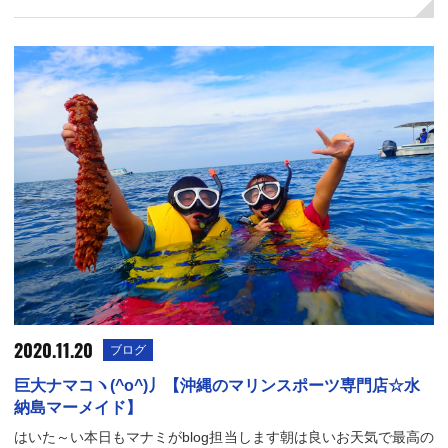
2020.11.20
ブログ
巨大ナマコヽ(^o^)丿【沖縄のマリンスポーツ専門店☆水
納島マーメイド】
はいた～い本日もマナミがblog担当します朝は良いお天気で最高の