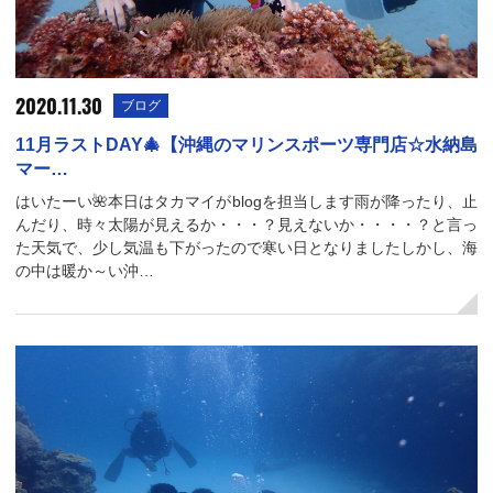
2020.11.30
ブログ
11月ラストDAY🎄【沖縄のマリンスポーツ専門店☆水納島
マー…
はいたーい🌺本日はタカマイがblogを担当します雨が降ったり、止
んだり、時々太陽が見えるか・・・？見えないか・・・・？と言っ
た天気で、少し気温も下がったので寒い日となりましたしかし、海
の中は暖か～い沖…