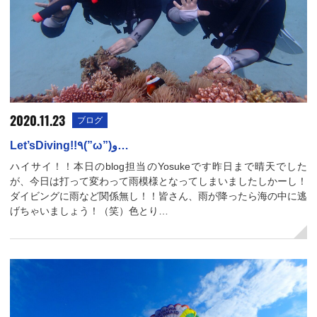
2020.11.23
ブログ
Let’sDiving!!٩(”ω”)و…
ハイサイ！！本日のblog担当のYosukeです昨日まで晴天でした
が、今日は打って変わって雨模様となってしまいましたしかーし！
ダイビングに雨など関係無し！！皆さん、雨が降ったら海の中に逃
げちゃいましょう！（笑）色とり…