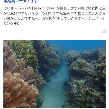
水納島マーメイド】
はいさ～いﾉﾉﾉﾉ本日のblogはyasuが担当します沖縄は晴れ間が広
がり絶好のマリンスポーツ日和です気温も25℃秋とは思えんぐら
い暖かかったですね～。お写真をUPしていきます～。シュノーケ
リング🐠&…