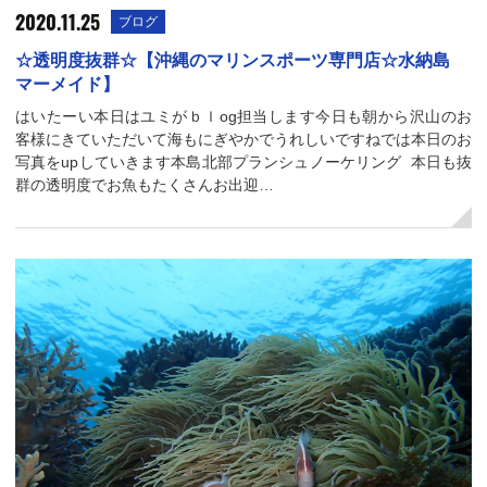
2020.11.25
ブログ
☆透明度抜群☆【沖縄のマリンスポーツ専門店☆水納島
マーメイド】
はいたーい本日はユミがｂｌog担当します今日も朝から沢山のお
客様にきていただいて海もにぎやかでうれしいですねでは本日のお
写真をupしていきます本島北部プランシュノーケリング 本日も抜
群の透明度でお魚もたくさんお出迎…