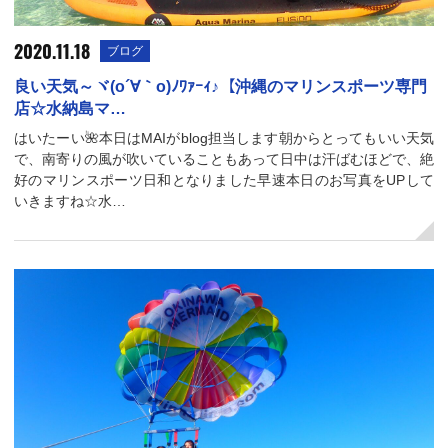
2020.11.18
ブログ
良い天気～ヾ(o´∀｀o)ﾉﾜｧｰｨ♪【沖縄のマリンスポーツ専門
店☆水納島マ…
はいたーい🌺本日はMAIがblog担当します朝からとってもいい天気
で、南寄りの風が吹いていることもあって日中は汗ばむほどで、絶
好のマリンスポーツ日和となりました早速本日のお写真をUPして
いきますね☆水…