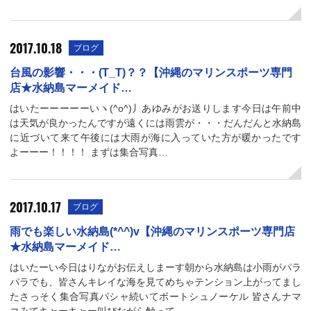
2017.10.18
ブログ
台風の影響・・・(T_T)？？【沖縄のマリンスポーツ専門
店★水納島マーメイド…
はいたーーーーーいヽ(^o^)丿あゆみがお送りします今日は午前中
は天気が良かったんですが遠くには雨雲が・・・だんだんと水納島
に近づいて来て午後には大雨が海に入っていた方が暖かったです
よーーー！！！！ まずは集合写真…
2017.10.17
ブログ
雨でも楽しい水納島(*^^)v【沖縄のマリンスポーツ専門店
★水納島マーメイド…
はいたーい今日はりながお伝えしまーす朝から水納島は小雨がパラ
パラでも、皆さんキレイな海を見てめちゃテンション上がってまし
たさっそく集合写真パシャ続いてボートシュノーケル 皆さんナマ