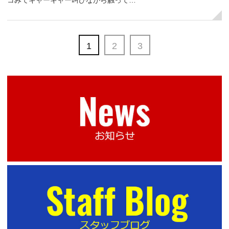
コみてキャーキャー叫びながら触って…
1
2
3