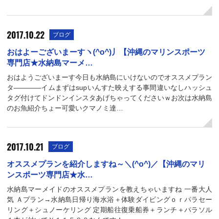
2017.10.22
ブログ
おはよーございまーすヽ(^o^)丿【沖縄のマリンスポーツ
専門店★水納島マーメ…
おはようございまーす今日も水納島にいけないのでオススメプラン
タ――――イムまずはsupいんすた映えする事間違いなしハッシュ
タグ付けてドンドンインスタあげちゃってくださいｗお次は水納島
のお魚紹介ちょー可愛いクマノミ達…
2017.10.21
ブログ
オススメプランを紹介しますね～＼(^o^)／【沖縄のマリ
ンスポーツ専門店★水…
水納島マーメイドのオススメプランを教えちゃいますね 一番大人
気 Ａプラン→水納島日帰り海水浴＋体験ダイビングｏｒパラセー
リング＋シュノーケリング 定期船往復乗船券＋ランチ＋パラソル