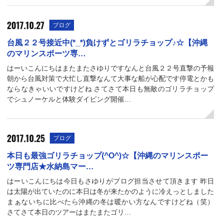
2017.10.27
ブログ
台風２２号接近中(*_*)負けずとゴリラチョップ♪☆【沖縄
のマリンスポーツ専…
はーいこんにちはまたまたさゆりですなんと台風２２号直撃の予報
朝から台風対策で大忙し直撃なんて大事な船が心配です停電とかも
ならなきゃいいですけどね さてさて本日も無敵のゴリラチョップ
でシュノーケルと体験ダイビング開催…
2017.10.25
ブログ
本日も最強ゴリラチョップ(^O^)☆【沖縄のマリンスポー
ツ専門店★水納島マー…
はーいこんにちは今日もさゆりがブログ担当させて頂きます 昨日
は太陽が出ていたのに本日は冬が来たかのように冷えっとしました
まぁないちに比べたら沖縄の冬は暖かい方なんですけどね（笑）
さてさて本日のツアーはまたまたゴリ…