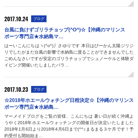
2017.10.24
ブログ
台風に負けずゴリラチョップ(^O^)☆【沖縄のマリンス
ポーツ専門店★水納島マ…
はーいこんにちはヽ(^o^)丿さゆりです 本日はぴーかん太陽ジリジ
リでしたがまだ台風の影響で水納島に渡ることができませんでした
ごめんなさいですが安定のゴリラチョップでシュノーケルと体験ダ
イビング開催いたしましたパラ…
2017.10.23
ブログ
☆2018年ホエールウォチング日程決定☆【沖縄のマリンス
ポーツ専門店★水納島…
マーメイドブログをご覧の皆様、こんにちは 暑い日が続く沖縄よ
うやく2018年ホエールウォッチングの開催日が決定いたしました
2018年1月6日より2018年4月6日まで(^^♪まるまる３ケ月です！予
約受付も開始始ま…