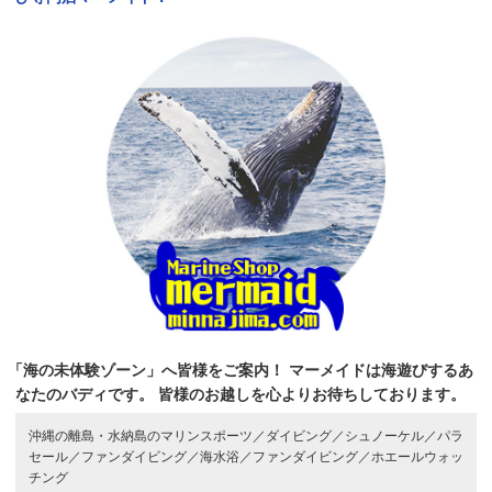
「海の未体験ゾーン」へ皆様をご案内！
マーメイドは海遊びするあ
なたのバディです。
皆様のお越しを心よりお待ちしております。
沖縄の離島・水納島のマリンスポーツ／
ダイビング／
シュノーケル／
パラ
セール／
ファンダイビング／
海水浴／
ファンダイビング／
ホエールウォッ
チング