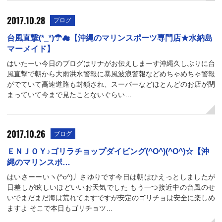
2017.10.28
ブログ
台風直撃(*_*)☂☁【沖縄のマリンスポーツ専門店★水納島
マーメイド】
はいたーい今日のブログはリナがお伝えしまーす沖縄久しぶりに台
風直撃で朝から大雨洪水警報に暴風波浪警報などめちゃめちゃ警報
がでていて高速道路も封鎖され、スーパーなどほとんどのお店が閉
まっていて今まで見たことないぐらい…
2017.10.26
ブログ
ＥＮＪＯＹ♪ゴリラチョップダイビング(^O^)(^O^)☆【沖
縄のマリンスポ…
はいさーーいヽ(^o^)丿さゆりです今日は朝はひえっとしましたが
日差しが眩しいほどいいお天気でした もう一つ接近中の台風のせ
いでまだまだ海は荒れてますですが安定のゴリチョは安全に楽しめ
ますよ そこで本日もゴリチョツ…