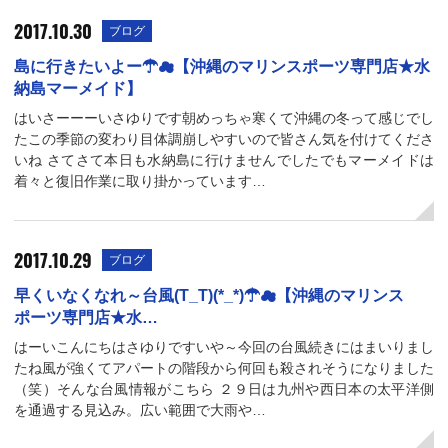
2017.10.30
ブログ
島に行きたいよー☂☁【沖縄のマリンスポーツ専門店★水
納島マーメイド】
はいさーーーいさゆりです朝めっちゃ寒くて沖縄の冬って感じでし
たこの季節の変わり目体調崩しやすいので皆さん気を付けてくださ
いね さてさて本日も水納島に行けませんでしたでもマーメイドは
着々と復旧作業に取り掛かっています…
2017.10.29
ブログ
早くいなくなれ～台風(T_T)(*_*)☂☁【沖縄のマリンス
ポーツ専門店★水…
はーいこんにちはさゆりですいや～今回の台風続きにはまいりまし
たね風が強くてアパートの階段から何回も殺されそうになりました
（笑）そんな台風情報がこちら ２９日は九州や西日本の太平洋側
を通過する見込み。広い範囲で大雨や…