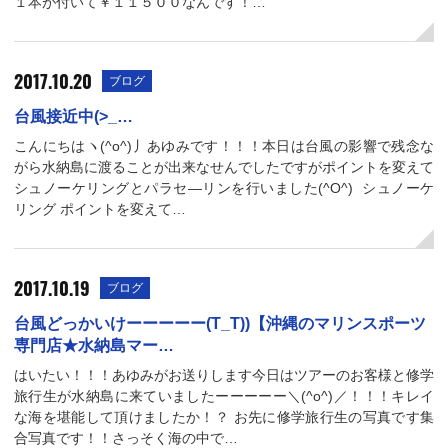
１本が付いて￥１１５００なんです！…
2017.10.20
ブログ
台風接近中(>_…
こんにちはヽ(^o^)丿あゆみです！！！本日は台風の影響で残念な
がら水納島に渡ることが出来なせんでしたですがポイントを変えて
シュノーケリングとパラセ―リンを行いました(^O^) シュノーケ
リング ポイントを変えて…
2017.10.19
ブログ
台風どっかいけーーーーー(T_T))【沖縄のマリンスポーツ
専門店★水納島マー…
はいたい！！！あゆみがお送りします今日はツアーのお客様と修学
旅行生が水納島に来ていましたーーーーー＼(^o^)／！！！キレイ
な海を堪能して頂けましたか！？ お先に修学旅行生の写真です集
合写真です！！さっそく海の中で…