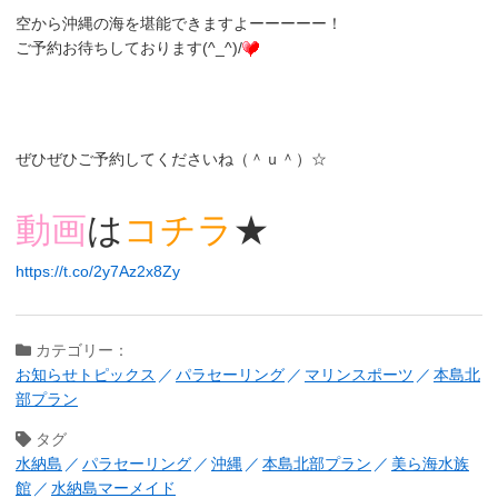
空から沖縄の海を堪能できますよーーーーー！
ご予約お待ちしております(^_^)/
ぜひぜひご予約してくださいね（＾ｕ＾）☆
動画
は
コチラ
★
https://t.co/2y7Az2x8Zy
カテゴリー：
お知らせトピックス
パラセーリング
マリンスポーツ
本島北
部プラン
タグ
水納島
パラセーリング
沖縄
本島北部プラン
美ら海水族
館
水納島マーメイド