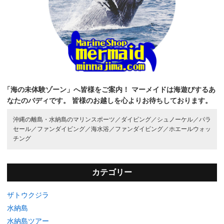
「海の未体験ゾーン」へ皆様をご案内！
マーメイドは海遊びするあ
なたのバディです。
皆様のお越しを心よりお待ちしております。
沖縄の離島・水納島のマリンスポーツ／
ダイビング／
シュノーケル／
パラ
セール／
ファンダイビング／
海水浴／
ファンダイビング／
ホエールウォッ
チング
カテゴリー
ザトウクジラ
水納島
水納島ツアー