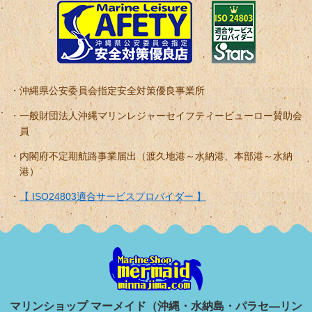
沖縄県公安委員会指定安全対策優良事業所
一般財団法人沖縄マリンレジャーセイフティービューロー賛助会
員
内閣府不定期航路事業届出（渡久地港～水納港、本部港～水納
港）
【 ISO24803適合サービスプロバイダー 】
マリンショップ マーメイド（沖縄・水納島・パラセ―リン