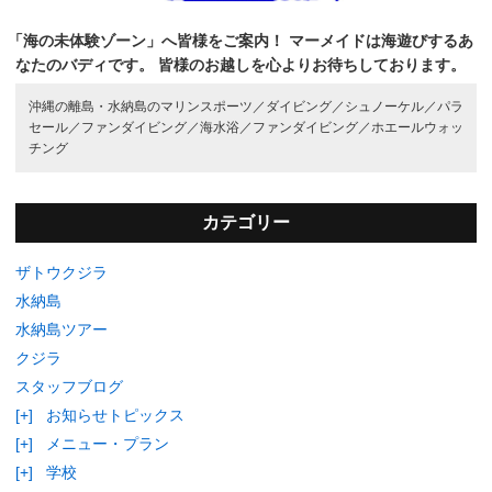
「海の未体験ゾーン」へ皆様をご案内！
マーメイドは海遊びするあ
なたのバディです。
皆様のお越しを心よりお待ちしております。
沖縄の離島・水納島のマリンスポーツ／
ダイビング／
シュノーケル／
パラ
セール／
ファンダイビング／
海水浴／
ファンダイビング／
ホエールウォッ
チング
カテゴリー
ザトウクジラ
水納島
水納島ツアー
クジラ
スタッフブログ
[+]
お知らせトピックス
[+]
メニュー・プラン
[+]
学校