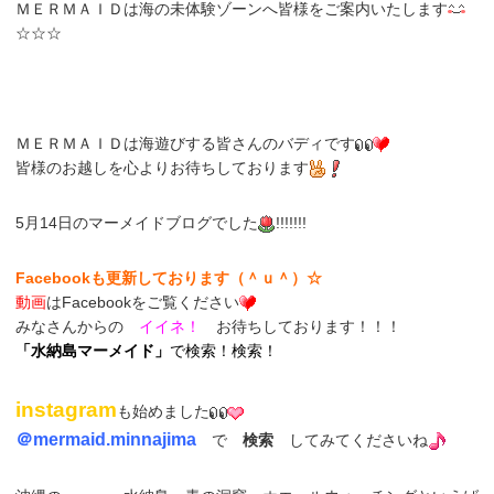
ＭＥＲＭＡＩＤは海の未体験ゾーンへ皆様をご案内いたします
☆☆☆
ＭＥＲＭＡＩＤは海遊びする皆さんのバディです
皆様のお越しを心よりお待ちしております
5月14日のマーメイドブログでした
!!!!!!!
Facebookも更新しております（＾ｕ＾）☆
動画
はFacebookをご覧ください
みなさんからの
イイネ！
お待ちしております！！！
「
水納島マーメイド
」
で検索！検索！
instagram
も始めました
＠
mermaid.minnajima
で
検索
してみてくださいね