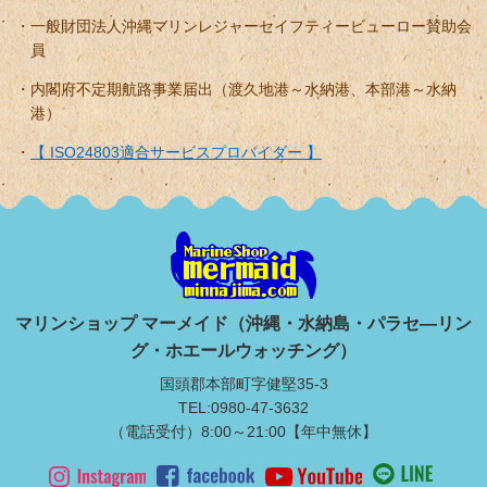
一般財団法人沖縄マリンレジャーセイフティービューロー賛助会
員
内閣府不定期航路事業届出（渡久地港～水納港、本部港～水納
港）
【 ISO24803適合サービスプロバイダー 】
マリンショップ マーメイド（沖縄・水納島・パラセ―リン
グ・ホエールウォッチング）
国頭郡本部町字健堅35-3
TEL:0980-47-3632
（電話受付）8:00～21:00【年中無休】