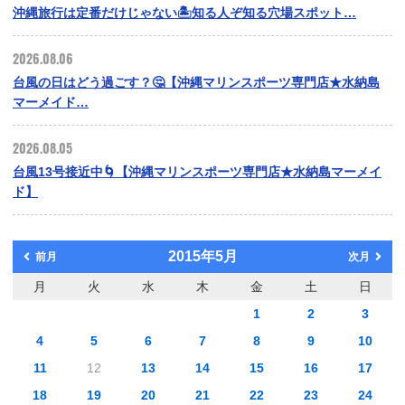
沖縄旅行は定番だけじゃない🏝️知る人ぞ知る穴場スポット…
2026.08.06
台風の日はどう過ごす？🤔【沖縄マリンスポーツ専門店★水納島
マーメイド…
2026.08.05
台風13号接近中🌀【沖縄マリンスポーツ専門店★水納島マーメイ
ド】
2015年5月
前月
次月
月
火
水
木
金
土
日
1
2
3
4
5
6
7
8
9
10
11
12
13
14
15
16
17
18
19
20
21
22
23
24