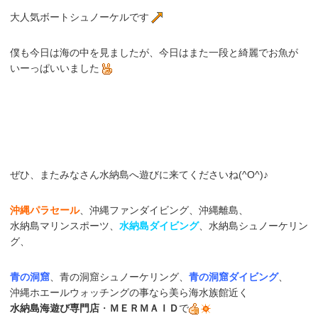
大人気ボートシュノーケルです
僕も今日は海の中を見ましたが、今日はまた一段と綺麗でお魚が
いーっぱいいました
ぜひ、またみなさん水納島へ遊びに来てくださいね(^O^)♪
沖縄パラセール
、沖縄ファンダイビング、沖縄離島、
水納島マリンスポーツ、
水納島ダイビング
、水納島シュノーケリン
グ、
青の洞窟
、青の洞窟シュノーケリング、
青の洞窟ダイビング
、
沖縄ホエールウォッチングの事なら美ら海水族館近く
水納島海遊び専門店
・
ＭＥＲＭＡＩＤ
で