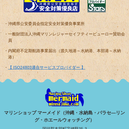
沖縄県公安委員会指定安全対策優良事業所
一般財団法人沖縄マリンレジャーセイフティービューロー賛助会
員
内閣府不定期航路事業届出（渡久地港～水納港、本部港～水納
港）
【 ISO24803適合サービスプロバイダー 】
マリンショップ マーメイド（沖縄・水納島・パラセ―リン
グ・ホエールウォッチング）
国頭郡本部町字健堅35-3