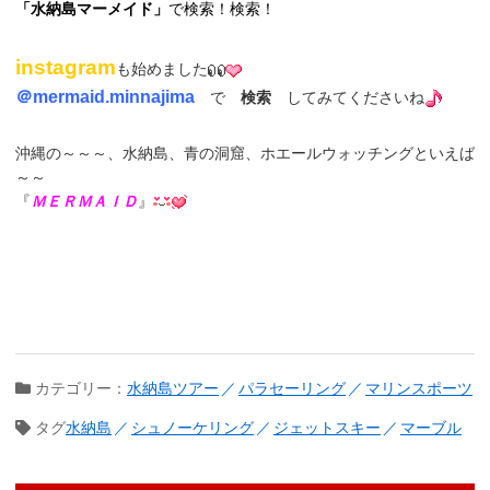
「
水納島マーメイド
」
で検索！検索！
instagram
も始めました
＠
mermaid.minnajima
で
検索
してみてくださいね
沖縄の～～～、水納島、青の洞窟、ホエールウォッチングといえば
～～
『
ＭＥＲＭＡＩＤ
』
カテゴリー：
水納島ツアー
パラセーリング
マリンスポーツ
タグ
水納島
シュノーケリング
ジェットスキー
マーブル