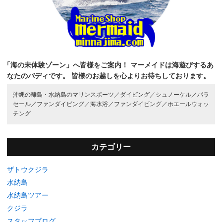
「海の未体験ゾーン」へ皆様をご案内！
マーメイドは海遊びするあ
なたのバディです。
皆様のお越しを心よりお待ちしております。
沖縄の離島・水納島のマリンスポーツ／
ダイビング／
シュノーケル／
パラ
セール／
ファンダイビング／
海水浴／
ファンダイビング／
ホエールウォッ
チング
カテゴリー
ザトウクジラ
水納島
水納島ツアー
クジラ
スタッフブログ