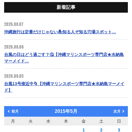
新着記事
2026.08.07
沖縄旅行は定番だけじゃない🏝️知る人ぞ知る穴場スポット…
2026.08.06
台風の日はどう過ごす？🤔【沖縄マリンスポーツ専門店★水納島
マーメイド…
2026.08.05
台風13号接近中🌀【沖縄マリンスポーツ専門店★水納島マーメイ
ド】
2015年5月
前月
次月
月
火
水
木
金
土
日
1
2
3