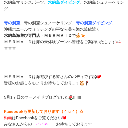
水納島マリンスポーツ、
水納島ダイビング
、水納島シュノーケリン
グ、
青の洞窟
、青の洞窟シュノーケリング、
青の洞窟ダイビング
、
沖縄ホエールウォッチングの事なら美ら海水族館近く
水納島海遊び専門店
・
ＭＥＲＭＡＩＤ
で
ＭＥＲＭＡＩＤは海の未体験ゾーンへ皆様をご案内いたします
☆☆☆
ＭＥＲＭＡＩＤは海遊びする皆さんのバディです
皆様のお越しを心よりお待ちしております
5月1７日のマーメイドブログでした
!!!!!!!
Facebookも更新しております（＾ｕ＾）☆
動画
はFacebookをご覧ください
みなさんからの
イイネ！
お待ちしております！！！