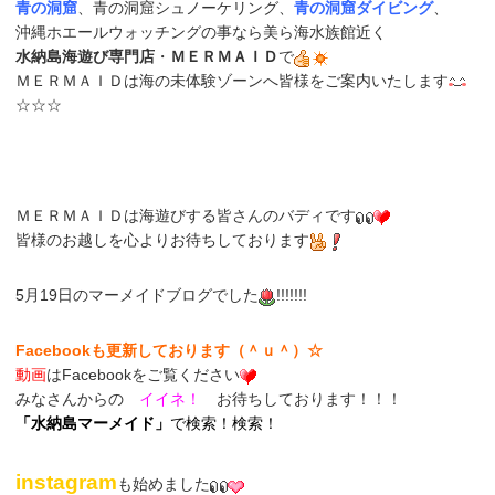
青の洞窟
、青の洞窟シュノーケリング、
青の洞窟ダイビング
、
沖縄ホエールウォッチングの事なら美ら海水族館近く
水納島海遊び専門店
・
ＭＥＲＭＡＩＤ
で
ＭＥＲＭＡＩＤは海の未体験ゾーンへ皆様をご案内いたします
☆☆☆
ＭＥＲＭＡＩＤは海遊びする皆さんのバディです
皆様のお越しを心よりお待ちしております
5月19日のマーメイドブログでした
!!!!!!!
Facebookも更新しております（＾ｕ＾）☆
動画
はFacebookをご覧ください
みなさんからの
イイネ！
お待ちしております！！！
「
水納島マーメイド
」
で検索！検索！
instagram
も始めました