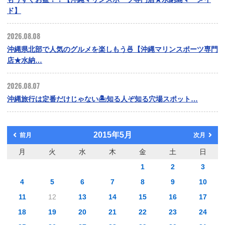
ド】
2026.08.08
沖縄県北部で人気のグルメを楽しもう🍜【沖縄マリンスポーツ専門
店★水納…
2026.08.07
沖縄旅行は定番だけじゃない🏝️知る人ぞ知る穴場スポット…
2015年5月
前月
次月
月
火
水
木
金
土
日
1
2
3
4
5
6
7
8
9
10
11
12
13
14
15
16
17
18
19
20
21
22
23
24