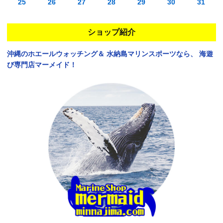
25
26
27
28
29
30
31
ショップ紹介
沖縄のホエールウォッチング＆
水納島マリンスポーツなら、
海遊
び専門店マーメイド！