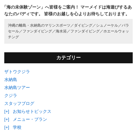
「海の未体験ゾーン」へ皆様をご案内！
マーメイドは海遊びするあ
なたのバディです。
皆様のお越しを心よりお待ちしております。
沖縄の離島・水納島のマリンスポーツ／
ダイビング／
シュノーケル／
パラ
セール／
ファンダイビング／
海水浴／
ファンダイビング／
ホエールウォッ
チング
カテゴリー
ザトウクジラ
水納島
水納島ツアー
クジラ
スタッフブログ
[+]
お知らせトピックス
[+]
メニュー・プラン
[+]
学校