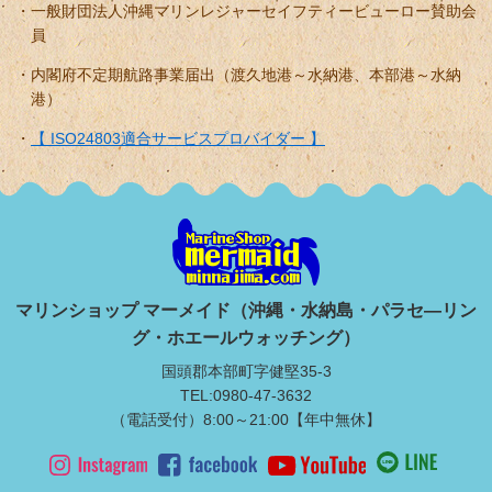
一般財団法人沖縄マリンレジャーセイフティービューロー賛助会
員
内閣府不定期航路事業届出（渡久地港～水納港、本部港～水納
港）
【 ISO24803適合サービスプロバイダー 】
マリンショップ マーメイド（沖縄・水納島・パラセ―リン
グ・ホエールウォッチング）
国頭郡本部町字健堅35-3
TEL:0980-47-3632
（電話受付）8:00～21:00【年中無休】