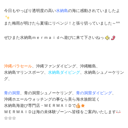
今日もやっぱり透明度の高い
水納島
の海に感動されていましたよ
また梅雨が明けたら夏場にリベンジ！と張り切っていました～^^
ぜひまた水納島ｍｅｒｍａｉｄへ遊びに来て下さいねっ
沖縄パラセール
、沖縄ファンダイビング、沖縄離島、
水納島マリンスポーツ、
水納島ダイビング
、水納島シュノーケリン
グ、
青の洞窟
、青の洞窟シュノーケリング、
青の洞窟ダイビング
、
沖縄ホエールウォッチングの事なら美ら海水族館近く
水納島海遊び専門店
・
ＭＥＲＭＡＩＤ
で
ＭＥＲＭＡＩＤは海の未体験ゾーンへ皆様をご案内いたします
☆☆☆