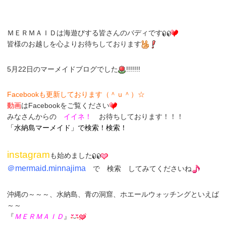
ＭＥＲＭＡＩＤは海遊びする皆さんのバディです
皆様のお越しを心よりお待ちしております
5月22日のマーメイドブログでした
!!!!!!!
Facebookも更新しております（＾ｕ＾）☆
動画
はFacebookをご覧ください
みなさんからの
イイネ！
お待ちしております！！！
「
水納島マーメイド
」
で検索！検索！
instagram
も始めました
＠
mermaid.minnajima
で
検索
してみてくださいね
沖縄の～～～、水納島、青の洞窟、ホエールウォッチングといえば
～～
『
ＭＥＲＭＡＩＤ
』