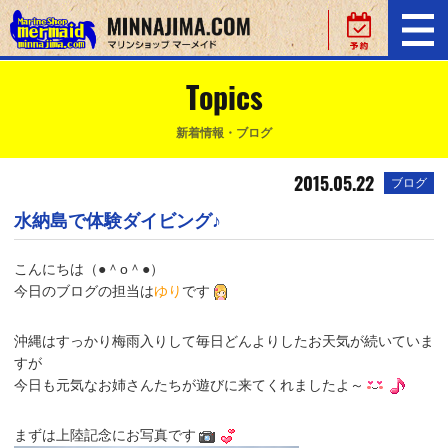
Topics
新着情報・ブログ
2015.05.22
ブログ
水納島で体験ダイビング♪
こんにちは（●＾o＾●）
今日のブログの担当は
ゆり
です
沖縄はすっかり梅雨入りして毎日どんよりしたお天気が続いていま
すが
今日も元気なお姉さんたちが遊びに来てくれましたよ～
まずは上陸記念にお写真です