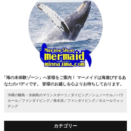
「海の未体験ゾーン」へ皆様をご案内！
マーメイドは海遊びするあ
なたのバディです。
皆様のお越しを心よりお待ちしております。
沖縄の離島・水納島のマリンスポーツ／
ダイビング／
シュノーケル／
パラ
セール／
ファンダイビング／
海水浴／
ファンダイビング／
ホエールウォッ
チング
カテゴリー