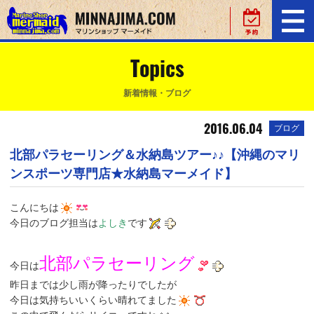
Topics
新着情報・ブログ
2016.06.04
ブログ
北部パラセーリング＆水納島ツアー♪♪【沖縄のマリ
ンスポーツ専門店★水納島マーメイド】
こんにちは
今日のブログ担当は
よしき
です
北部パラセーリング
今日は
昨日までは少し雨が降ったりでしたが
今日は気持ちいいくらい晴れてました