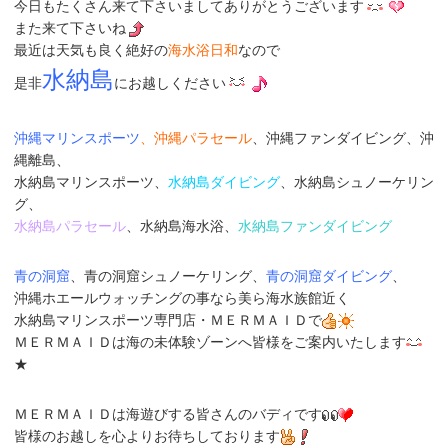
今日もたくさん来て下さいましてありがとうございます
また来て下さいね
最近は天気も良く絶好の
海水浴日和
なので
水納島
是非
にお越しください
沖縄マリンスポーツ
、沖縄パラセール
、沖縄ファンダイビング、沖
縄離島、
水納島マリンスポーツ、
水納島ダイビング
、水納島シュノーケリン
グ、
水納島パラセール
、水納島海水浴、
水納島ファンダイビング
青の洞窟
、青の洞窟シュノーケリング、
青の洞窟ダイビング
、
沖縄ホエールウォッチングの事なら美ら海水族館近く
水納島マリンスポーツ専門店
・
ＭＥＲＭＡＩＤ
で
ＭＥＲＭＡＩＤは海の未体験ゾーンへ皆様をご案内いたします
★
ＭＥＲＭＡＩＤは海遊びする皆さんのバディです
皆様のお越しを心よりお待ちしております