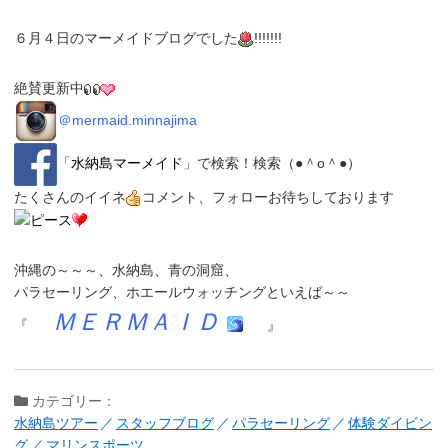
６月４日のマーメイドブログでした
!!!!!!!
絶賛更新中
＠
mermaid.minnajima
「
水納島マーメイド
」
で検索！検索（●＾o＾●）
たくさんのイイネ
コメント、フォローお待ちしております
沖縄の～～～、
水納島
、
青の洞窟
、
パラセーリング
、
ホエールウォッチング
といえば～～
ＭＥＲＭＡＩＤ
『
』
カテゴリー：
水納島ツアー
スタッフブログ
パラセーリング
体験ダイビン
グ
マリンスポーツ