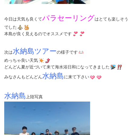
パラセーリング
今日は天気も良くて
はとても楽しそう
でした
本島が良く見えるのでオススメです
水納島ツアー
次は
の様子です
めっちゃ良い天気
どんどん夏が近づいて来て海水浴日和になってきました
水納島
みなさんもどんどん
に来て下さい
水納島
上陸写真