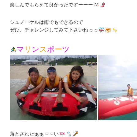
楽しんでもらえて良かったですーーー
シュノーケルは雨でもできるので
ぜひ、チャレンジしてみて下さいねっっ
マ
リ
ン
ス
ポ
ー
ツ
落とされたぁぁ～～い