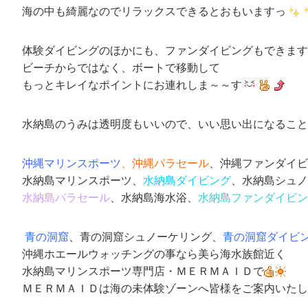
海の中も綺麗なのでリラックスできるとおもいますっ
体験ダイビングのほかにも、ファンダイビングもできます
ビーチからではなく、ボートで移動して
もっとキレイなポイントにお連れしま～～す
水納島のうみは透明度もいいので、いい思い出になること
沖縄マリンスポーツ
、沖縄パラセール
、沖縄ファンダイビ
水納島マリンスポーツ、
水納島ダイビング
、水納島シュノ
水納島パラセール
、水納島海水浴、
水納島ファンダイビン
青の洞窟
、青の洞窟シュノーケリング、
青の洞窟ダイビ
沖縄ホエールウォッチングの事なら美ら海水族館近く
水納島マリンスポーツ専門店
・
ＭＥＲＭＡＩＤ
で
ＭＥＲＭＡＩＤは海の未体験ゾーンへ皆様をご案内いたし