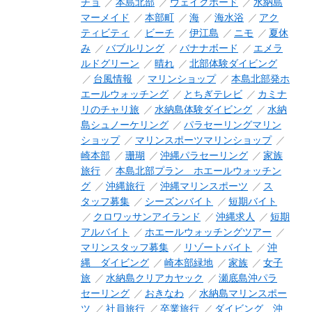
チョ
本島北部
ウェイクボード
水納島
マーメイド
本部町
海
海水浴
アク
ティビティ
ビーチ
伊江島
ニモ
夏休
み
バブルリング
バナナボード
エメラ
ルドグリーン
晴れ
北部体験ダイビング
台風情報
マリンショップ
本島北部発ホ
エールウォッチング
とちぎテレビ
カミナ
リのチャリ旅
水納島体験ダイビング
水納
島シュノーケリング
パラセーリングマリン
ショップ
マリンスポーツマリンショップ
崎本部
珊瑚
沖縄パラセーリング
家族
旅行
本島北部プラン ホエールウォッチン
グ
沖縄旅行
沖縄マリンスポーツ
ス
タッフ募集
シーズンバイト
短期バイト
クロワッサンアイランド
沖縄求人
短期
アルバイト
ホエールウォッチングツアー
マリンスタッフ募集
リゾートバイト
沖
縄 ダイビング
崎本部緑地
家族
女子
旅
水納島クリアカヤック
瀬底島沖パラ
セーリング
おきなわ
水納島マリンスポー
ツ
社員旅行
卒業旅行
ダイビング 沖