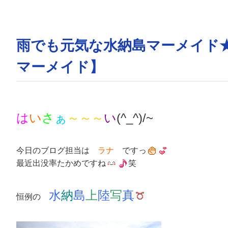
雨でも元気な水納島マーメイド
マーメイド】
は
い
さ
ぁ
～～～
い
(^_^)/~
今日のブログ担当は
ラナ
ですっ
最近出没率たかめですね
笑
水
納
島
上
陸
写
真
恒例の