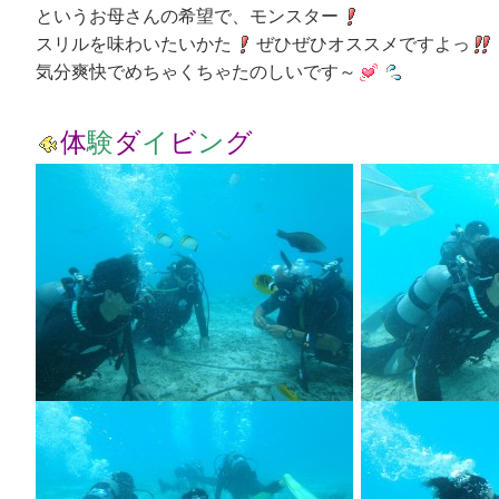
というお母さんの希望で、モンスター
スリルを味わいたいかた
ぜひぜひオススメですよっ
気分爽快でめちゃくちゃたのしいです～
体
験
ダ
イ
ビ
ン
グ