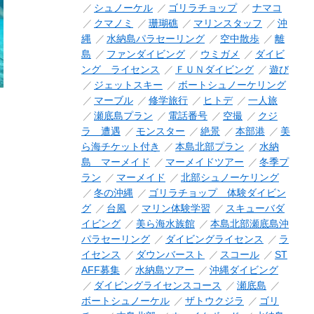
シュノーケル
ゴリラチョップ
ナマコ
クマノミ
珊瑚礁
マリンスタッフ
沖
縄
水納島パラセーリング
空中散歩
離
島
ファンダイビング
ウミガメ
ダイビ
ング ライセンス
ＦＵＮダイビング
遊び
ジェットスキー
ボートシュノーケリング
マーブル
修学旅行
ヒトデ
一人旅
瀬底島プラン
電話番号
空撮
クジ
ラ 遭遇
モンスター
絶景
本部港
美
ら海チケット付き
本島北部プラン
水納
島 マーメイド
マーメイドツアー
冬季プ
ラン
マーメイド
北部シュノーケリング
冬の沖縄
ゴリラチョップ 体験ダイビン
グ
台風
マリン体験学習
スキューバダ
イビング
美ら海水族館
本島北部瀬底島沖
パラセーリング
ダイビングライセンス
ラ
イセンス
ダウンバースト
スコール
ST
AFF募集
水納島ツアー
沖縄ダイビング
ダイビングライセンスコース
瀬底島
ボートシュノーケル
ザトウクジラ
ゴリ