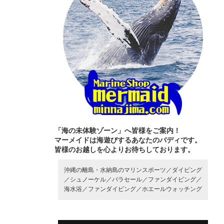
「海の未体験ゾーン」へ皆様をご案内！
マーメイドは海遊びするあなたのバディです。
皆様のお越しを心よりお待ちしております。
沖縄の離島・水納島のマリンスポーツ／
ダイビング
／
シュノーケル／
パラセール／
ファンダイビング／
海水浴／
ファンダイビング／
ホエールウォッチング