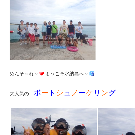
めんそ～れ～
ようこそ水納島へ～
ボ
ー
ト
シ
ュ
ノ
ー
ケ
リ
ン
グ
大人気の