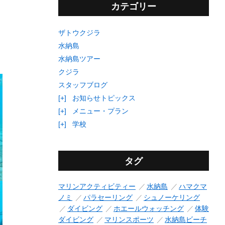
カテゴリー
ザトウクジラ
水納島
水納島ツアー
クジラ
スタッフブログ
[+]
お知らせトピックス
[+]
メニュー・プラン
[+]
学校
タグ
マリンアクティビティー
水納島
ハマクマ
ノミ
パラセーリング
シュノーケリング
ダイビング
ホエールウォッチング
体験
ダイビング
マリンスポーツ
水納島ビーチ