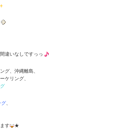
間違いなしですっっ
ング、沖縄離島、
ーケリング、
グ
ング
、
ます
★