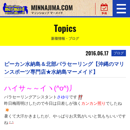
Topics
新着情報・ブログ
2016.06.17
ブログ
ピーカン水納島＆北部パラセーリング【沖縄のマリ
ンスポーツ専門店★水納島マーメイド】
ハイサ～～イヽ(^o^)丿
パラセーリングアシスタント
さゆり
です
昨日梅雨明けしたので今日は日差しが強く
カンカン照り
でしたね
暑くて大汗かきましたが、やっぱりお天気がいいと気もちいいです
ね