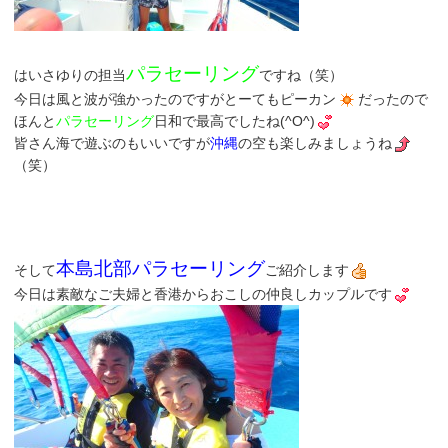
パラセーリング
はいさゆりの担当
ですね（笑）
今日は風と波が強かったのですがとーてもピーカン
だったので
ほんと
パラセーリング
日和で最高でしたね(^O^)
皆さん海で遊ぶのもいいですが
沖縄
の空も楽しみましょうね
（笑）
本島北部パラセーリング
そして
ご紹介します
今日は素敵なご夫婦と香港からおこしの仲良しカップルです