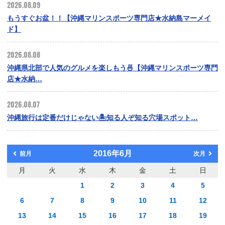
2026.08.09
もうすぐお盆！！【沖縄マリンスポーツ専門店★水納島マーメイ
ド】
2026.08.08
沖縄県北部で人気のグルメを楽しもう🍜【沖縄マリンスポーツ専門
店★水納…
2026.08.07
沖縄旅行は定番だけじゃない🏝️知る人ぞ知る穴場スポット…
2016年6月
前月
次月
月
火
水
木
金
土
日
1
2
3
4
5
6
7
8
9
10
11
12
13
14
15
16
17
18
19