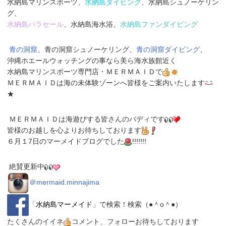
水納島マリンスポーツ、
水納島ダイビング
、水納島シュノーケリン
グ、
水納島パラセール
、水納島海水浴、
水納島ファンダイビング
青の洞窟
、青の洞窟シュノーケリング、
青の洞窟ダイビング
、
沖縄ホエールウォッチングの事なら美ら海水族館近く
水納島マリンスポーツ専門店
・
ＭＥＲＭＡＩＤ
で
ＭＥＲＭＡＩＤは海の未体験ゾーンへ皆様をご案内いたします
★
ＭＥＲＭＡＩＤは海遊びする皆さんのバディです
皆様のお越しを心よりお待ちしております
６月１7日のマーメイドブログでした
!!!!!!!
絶賛更新中
＠
mermaid.minnajima
「
水納島マーメイド
」
で検索！検索（●＾o＾●）
たくさんのイイネ
コメント、フォローお待ちしております