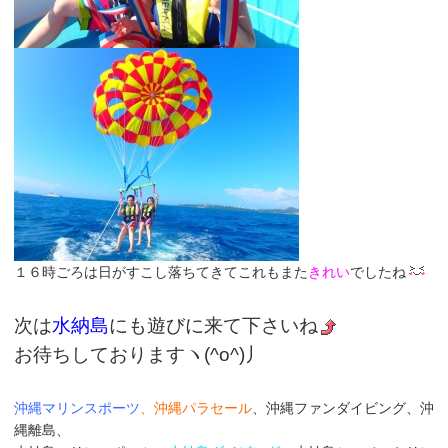
１６時ごろは日がすこし落ちてきてこれもまた
きれい
でしたね
次は
水納島
にも遊びに来て下さいね
お待ちしておりますヽ(^o^)丿
沖縄マリンスポーツ
、沖縄パラセール
、沖縄ファンダイビング、沖
縄離島、