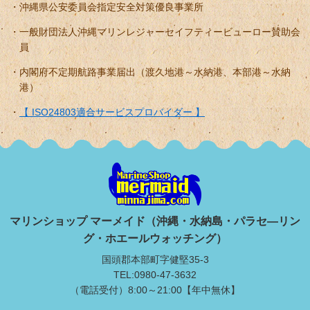
沖縄県公安委員会指定安全対策優良事業所
一般財団法人沖縄マリンレジャーセイフティービューロー賛助会
員
内閣府不定期航路事業届出（渡久地港～水納港、本部港～水納
港）
【 ISO24803適合サービスプロバイダー 】
マリンショップ マーメイド（沖縄・水納島・パラセ―リン
グ・ホエールウォッチング）
国頭郡本部町字健堅35-3
TEL:0980-47-3632
（電話受付）8:00～21:00【年中無休】