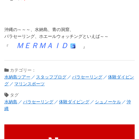
沖縄の～～～、
水納島
、
青の洞窟
、
パラセーリング
、
ホエールウォッチング
といえば～～
ＭＥＲＭＡＩＤ
『
』
カテゴリー：
水納島ツアー
スタッフブログ
パラセーリング
体験ダイビン
グ
マリンスポーツ
タグ
水納島
パラセーリング
体験ダイビング
シュノーケル
沖
縄