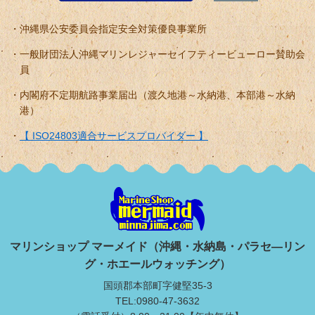
沖縄県公安委員会指定安全対策優良事業所
一般財団法人沖縄マリンレジャーセイフティービューロー賛助会
員
内閣府不定期航路事業届出（渡久地港～水納港、本部港～水納
港）
【 ISO24803適合サービスプロバイダー 】
マリンショップ マーメイド（沖縄・水納島・パラセ―リン
グ・ホエールウォッチング）
国頭郡本部町字健堅35-3
TEL:0980-47-3632