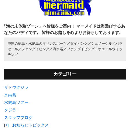
「海の未体験ゾーン」へ皆様をご案内！
マーメイドは海遊びするあ
なたのバディです。
皆様のお越しを心よりお待ちしております。
沖縄の離島・水納島のマリンスポーツ／
ダイビング／
シュノーケル／
パラ
セール／
ファンダイビング／
海水浴／
ファンダイビング／
ホエールウォッ
チング
カテゴリー
ザトウクジラ
水納島
水納島ツアー
クジラ
スタッフブログ
[+]
お知らせトピックス