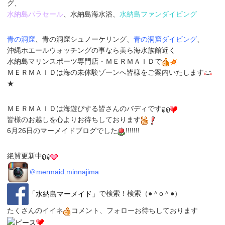
グ、
水納島パラセール
、水納島海水浴、
水納島ファンダイビング
青の洞窟
、青の洞窟シュノーケリング、
青の洞窟ダイビング
、
沖縄ホエールウォッチングの事なら美ら海水族館近く
水納島マリンスポーツ専門店
・
ＭＥＲＭＡＩＤ
で
ＭＥＲＭＡＩＤは海の未体験ゾーンへ皆様をご案内いたします
★
ＭＥＲＭＡＩＤは海遊びする皆さんのバディです
皆様のお越しを心よりお待ちしております
6月26日のマーメイドブログでした
!!!!!!!
絶賛更新中
＠
mermaid.minnajima
「
水納島マーメイド
」
で検索！検索（●＾o＾●）
たくさんのイイネ
コメント、フォローお待ちしております