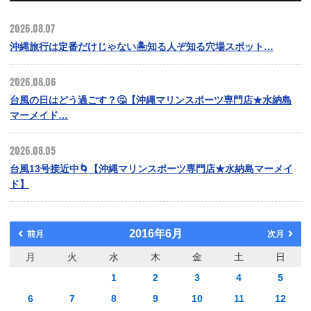
2026.08.07
沖縄旅行は定番だけじゃない🏝️知る人ぞ知る穴場スポット…
2026.08.06
台風の日はどう過ごす？🤔【沖縄マリンスポーツ専門店★水納島
マーメイド…
2026.08.05
台風13号接近中🌀【沖縄マリンスポーツ専門店★水納島マーメイ
ド】
2016年6月
前月
次月
月
火
水
木
金
土
日
1
2
3
4
5
6
7
8
9
10
11
12