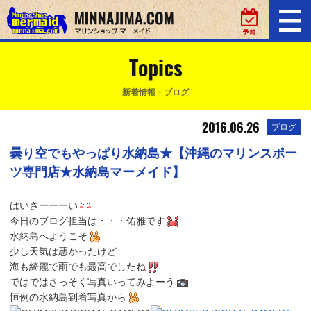
Topics
新着情報・ブログ
2016.06.26
ブログ
曇り空でもやっぱり水納島★【沖縄のマリンスポー
ツ専門店★水納島マーメイド】
はいさーーーい
今日のブログ担当は・・・佑雅です
水納島へようこそ
少し天気は悪かったけど
海も綺麗で雨でも最高でしたね
ではではさっそく写真いってみよーう
恒例の水納島到着写真から