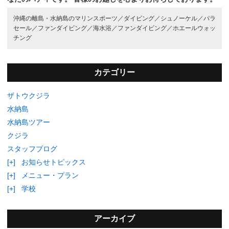
沖縄の離島・水納島のマリンスポーツ／
ダイビング／
シュノーケル／
パラ
セール／
ファンダイビング／
海水浴／
ファンダイビング／
ホエールウォッ
チング
カテゴリー
ザトウクジラ
水納島
水納島ツアー
クジラ
スタッフブログ
[+]
お知らせトピックス
[+]
メニュー・プラン
[+]
学校
アーカイブ