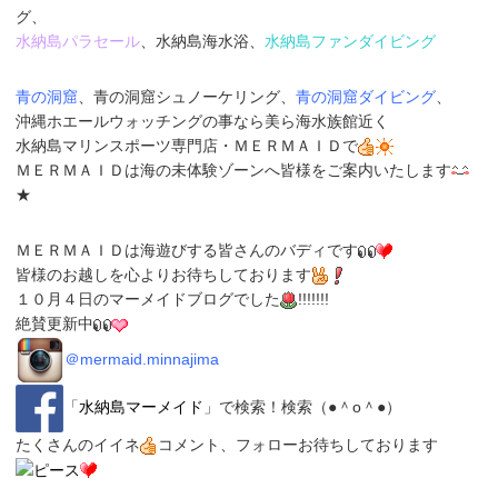
グ、
水納島パラセール
、水納島海水浴、
水納島ファンダイビング
青の洞窟
、青の洞窟シュノーケリング、
青の洞窟ダイビング
、
沖縄ホエールウォッチングの事なら美ら海水族館近く
水納島マリンスポーツ専門店
・
ＭＥＲＭＡＩＤ
で
ＭＥＲＭＡＩＤは海の未体験ゾーンへ皆様をご案内いたします
★
ＭＥＲＭＡＩＤは海遊びする皆さんのバディです
皆様のお越しを心よりお待ちしております
１０月４日のマーメイドブログでした
!!!!!!!
絶賛更新中
＠
mermaid.minnajima
「
水納島マーメイド
」
で検索！検索（●＾o＾●）
たくさんのイイネ
コメント、フォローお待ちしております