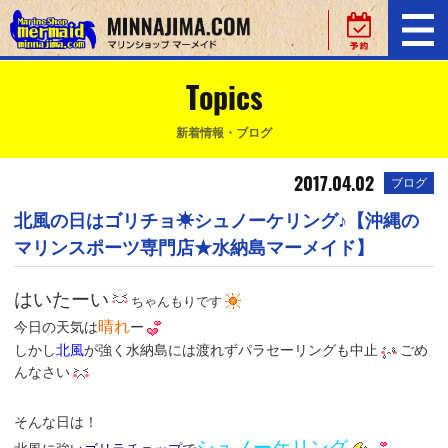
Topics
新着情報・ブログ
2017.04.02
ブログ
北風の日はゴリチョ☀シュノーケリング♪【沖縄の
マリンスポーツ専門店★水納島マーメイド】
はいたーい
ちゃんもりです
晴れ
今日の天気は
ー
しかし
北風
が強く水納島には渡れずパラセーリングも中止
ごめ
んなさい
そんな日は！
シュノーケリング