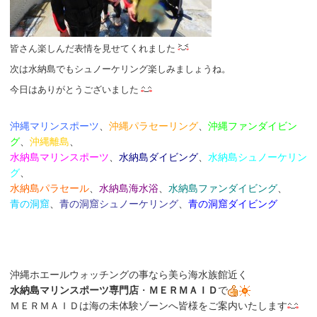
皆さん楽しんだ表情を見せてくれました
次は水納島でもシュノーケリング楽しみましょうね。
今日はありがとうございました
沖縄マリンスポーツ
、
沖縄パラセーリング
、
沖縄ファンダイビン
グ
、
沖縄離島
、
水納島マリンスポーツ
、
水納島ダイビング
、
水納島シュノーケリン
グ
、
水納島パラセール
、
水納島海水浴
、
水納島
ファンダイビング
、
青の洞窟
、
青の洞窟シュノーケリング
、
青の洞窟ダイビング
沖縄ホエールウォッチングの事なら美ら海水族館近く
水納島マリンスポーツ専門店
・
ＭＥＲＭＡＩＤ
で
ＭＥＲＭＡＩＤは海の未体験ゾーンへ皆様をご案内いたします