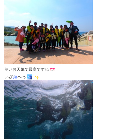
良いお天気で最高ですね
いざ
海
へっ