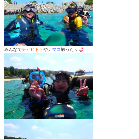
みんなで
チビヒトデ
や
ナマコ
触ったり