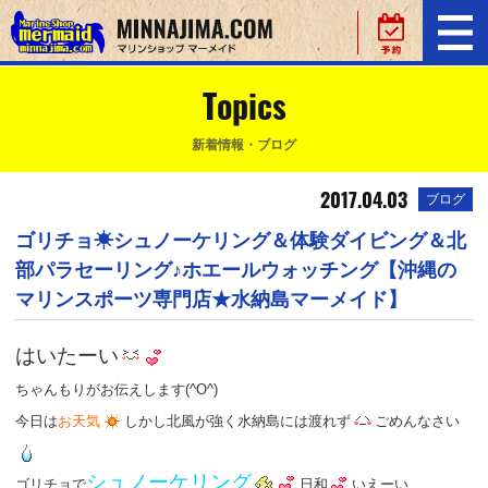
Topics
新着情報・ブログ
2017.04.03
ブログ
ゴリチョ☀シュノーケリング＆体験ダイビング＆北
部パラセーリング♪ホエールウォッチング【沖縄の
マリンスポーツ専門店★水納島マーメイド】
はいたーい
ちゃんもりがお伝えします(^O^)
今日は
お天気
しかし北風が強く水納島には渡れず
ごめんなさい
シュノーケリング
ゴリチョで
日和
いえーい