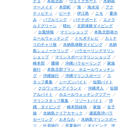
チョ
本島北部
ウェイクボード
水納島
マーメイド
本部町
海
海水浴
アク
ティビティ
ビーチ
伊江島
ニモ
夏休
み
バブルリング
バナナボード
エメラ
ルドグリーン
晴れ
北部体験ダイビング
台風情報
マリンショップ
本島北部発ホ
エールウォッチング
とちぎテレビ
カミナ
リのチャリ旅
水納島体験ダイビング
水納
島シュノーケリング
パラセーリングマリン
ショップ
マリンスポーツマリンショップ
崎本部
珊瑚
沖縄パラセーリング
家族
旅行
本島北部プラン ホエールウォッチン
グ
沖縄旅行
沖縄マリンスポーツ
ス
タッフ募集
シーズンバイト
短期バイト
クロワッサンアイランド
沖縄求人
短期
アルバイト
ホエールウォッチングツアー
マリンスタッフ募集
リゾートバイト
沖
縄 ダイビング
崎本部緑地
家族
女子
旅
水納島クリアカヤック
瀬底島沖パラ
セーリング
おきなわ
水納島マリンスポー
ツ
社員旅行
卒業旅行
ダイビング 沖