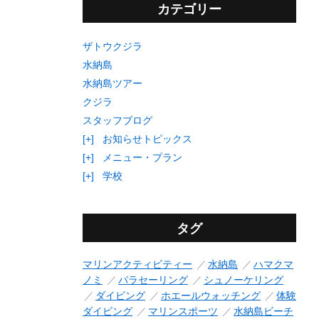
カテゴリー
ザトウクジラ
水納島
水納島ツアー
クジラ
スタッフブログ
[+]
お知らせトピックス
[+]
メニュー・プラン
[+]
学校
タグ
マリンアクティビティー
水納島
ハマクマ
ノミ
パラセーリング
シュノーケリング
ダイビング
ホエールウォッチング
体験
ダイビング
マリンスポーツ
水納島ビーチ