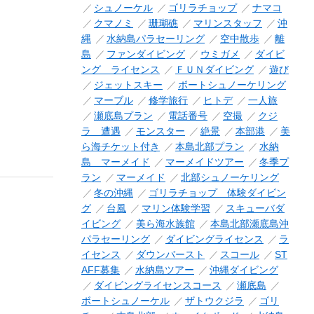
シュノーケル
ゴリラチョップ
ナマコ
クマノミ
珊瑚礁
マリンスタッフ
沖
縄
水納島パラセーリング
空中散歩
離
島
ファンダイビング
ウミガメ
ダイビ
ング ライセンス
ＦＵＮダイビング
遊び
ジェットスキー
ボートシュノーケリング
マーブル
修学旅行
ヒトデ
一人旅
瀬底島プラン
電話番号
空撮
クジ
ラ 遭遇
モンスター
絶景
本部港
美
ら海チケット付き
本島北部プラン
水納
島 マーメイド
マーメイドツアー
冬季プ
ラン
マーメイド
北部シュノーケリング
冬の沖縄
ゴリラチョップ 体験ダイビン
グ
台風
マリン体験学習
スキューバダ
イビング
美ら海水族館
本島北部瀬底島沖
パラセーリング
ダイビングライセンス
ラ
イセンス
ダウンバースト
スコール
ST
AFF募集
水納島ツアー
沖縄ダイビング
ダイビングライセンスコース
瀬底島
ボートシュノーケル
ザトウクジラ
ゴリ