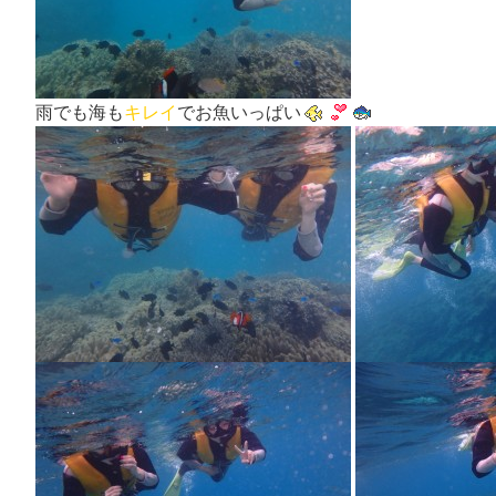
雨でも海も
キレイ
でお魚いっぱい