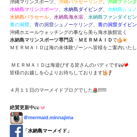
沖縄マリンスポーツ
、
沖縄パラセーリング
、
沖縄ファンダ
水納島マリンスポーツ
、
水納島ダイビング
、
水納島シュノ
水納島パラセール
、
水納島海水浴
、
水納島
ファンダイビン
青の洞窟
、
青の洞窟シュノーケリング
、
青の洞窟ダイビン
沖縄ホエールウォッチングの事なら美ら海水族館近く
水納島マリンスポーツ専門店
・
ＭＥＲＭＡＩＤ
で
ＭＥＲＭＡＩＤは海の未体験ゾーンへ皆様をご案内いたし
ＭＥＲＭＡＩＤは海遊びする皆さんのバディです
皆様のお越しを心よりお待ちしております
４月１１日のマーメイドブログでした
!!!!!!!
絶賛更新中
＠
mermaid.minnajima
「
水納島マーメイド
」