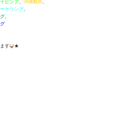
イビング
、
沖縄離島
、
ーケリング
、
グ
、
グ
ます
★