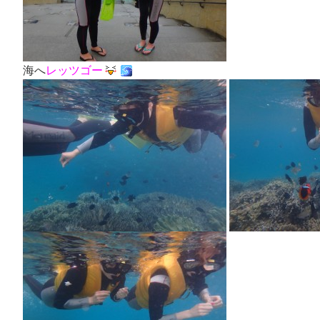
海へ
レッツゴー