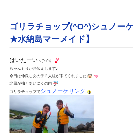
ゴリラチョップ(^O^)シュノ
★水納島マーメイド】
はいたーい
ヽ(^o^)丿
ちゃんもりがお伝えします♪
今日は仲良し女の子２人組が来てくれました
北風が強くあいにくの雨
シュノーケリング
ゴリラチョップで