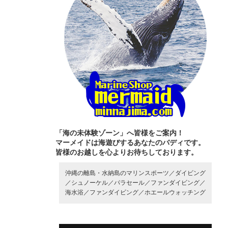
「海の未体験ゾーン」へ皆様をご案内！
マーメイドは海遊びするあなたのバディです。
皆様のお越しを心よりお待ちしております。
沖縄の離島・水納島のマリンスポーツ／
ダイビング
／
シュノーケル／
パラセール／
ファンダイビング／
海水浴／
ファンダイビング／
ホエールウォッチング