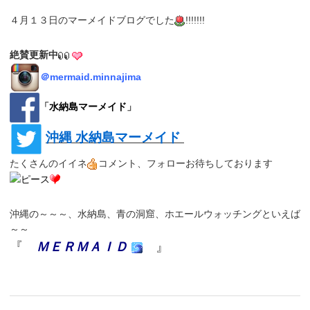
４月１３日のマーメイドブログでした
!!!!!!!
絶賛更新中
＠
mermaid.minnajima
「
水納島マーメイド
」
沖縄 水納島マーメイド
たくさんのイイネ
コメント、フォローお待ちしております
沖縄の～～～、水納島、青の洞窟、ホエールウォッチングといえば
～～
『
ＭＥＲＭＡＩＤ
』