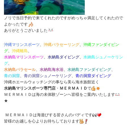
ノリで当日予約で来てくれたのですがめっちゃ満足してくれたので
よかったです
ありがとうございました
沖縄マリンスポーツ
、
沖縄パラセーリング
、
沖縄ファンダイビン
グ
、
沖縄離島
、
水納島マリンスポーツ
、
水納島ダイビング
、
水納島シュノーケリン
グ
、
水納島パラセール
、
水納島海水浴
、
水納島
ファンダイビング
、
青の洞窟
、
青の洞窟シュノーケリング
、
青の洞窟ダイビング
沖縄ホエールウォッチングの事なら美ら海水族館近く
水納島マリンスポーツ専門店
・
ＭＥＲＭＡＩＤ
で
ＭＥＲＭＡＩＤは海の未体験ゾーンへ皆様をご案内いたします
★
ＭＥＲＭＡＩＤは海遊びする皆さんのバディです
皆様のお越しを心よりお待ちしております