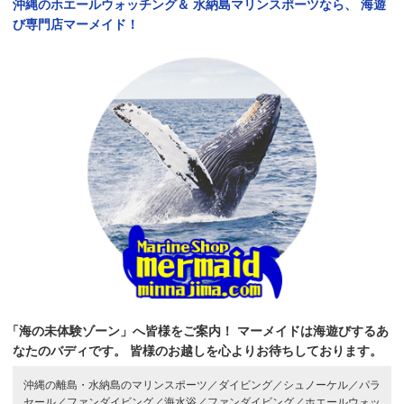
沖縄のホエールウォッチング＆
水納島マリンスポーツなら、
海遊
び専門店マーメイド！
「海の未体験ゾーン」へ皆様をご案内！
マーメイドは海遊びするあ
なたのバディです。
皆様のお越しを心よりお待ちしております。
沖縄の離島・水納島のマリンスポーツ／
ダイビング／
シュノーケル／
パラ
セール／
ファンダイビング／
海水浴／
ファンダイビング／
ホエールウォッ