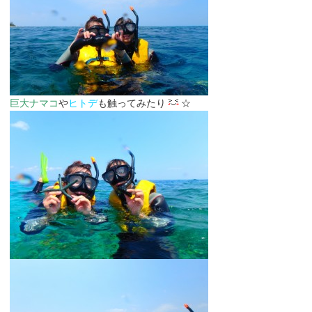
巨大ナマコ
や
ヒトデ
も触ってみたり
☆