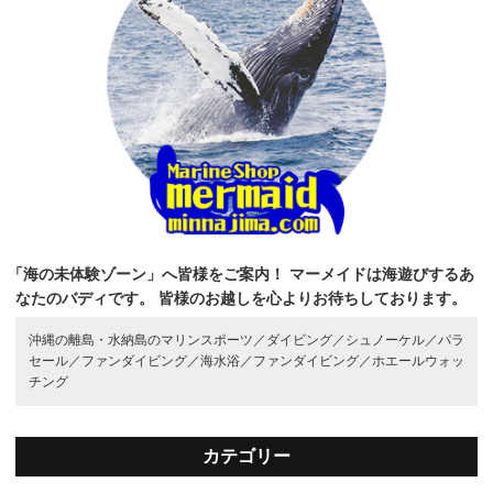
「海の未体験ゾーン」へ皆様をご案内！
マーメイドは海遊びするあ
なたのバディです。
皆様のお越しを心よりお待ちしております。
沖縄の離島・水納島のマリンスポーツ／
ダイビング／
シュノーケル／
パラ
セール／
ファンダイビング／
海水浴／
ファンダイビング／
ホエールウォッ
チング
カテゴリー