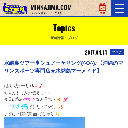
Topics
新着情報・ブログ
2017.04.14
ブログ
水納島ツアー☀シュノーケリング(^O^)♪【沖縄のマ
リンスポーツ専門店★水納島マーメイド】
はいたーい
ちゃんもりがお伝えします！
今日は私の
大好き
なお天気～
水納島
１日
でしたヽ(^o^)丿
まずは上陸写真
ぱしゃり