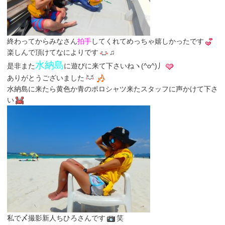
終わってからみなさん
拍手
してくれてめっちゃ嬉しかったです
楽しんで頂けてなによりです
♫
水納島
是非また
に遊びに来て下さいねヽ(^o^)丿
ありがとうございました
水納島に来たら黄色か青のポロシャツ来たスタッフに声かけて下さ
い
私で〆撮影新人ちひろさんです
笑