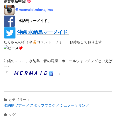
絶賛更新中
＠
mermaid.minnajima
「
水納島マーメイド
」
沖縄 水納島マーメイド
たくさんのイイネ
コメント、フォローお待ちしております
沖縄の～～～、水納島、青の洞窟、ホエールウォッチングといえば
～～
『
ＭＥＲＭＡＩＤ
』
カテゴリー：
水納島ツアー
スタッフブログ
シュノーケリング
タグ