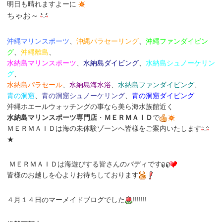
明日も晴れますよーに
ちゃお～
沖縄マリンスポーツ
、
沖縄パラセーリング
、
沖縄ファンダイビン
グ
、
沖縄離島
、
水納島マリンスポーツ
、
水納島ダイビング
、
水納島シュノーケリン
グ
、
水納島パラセール
、
水納島海水浴
、
水納島
ファンダイビング
、
青の洞窟
、
青の洞窟シュノーケリング
、
青の洞窟ダイビング
沖縄ホエールウォッチングの事なら美ら海水族館近く
水納島マリンスポーツ専門店
・
ＭＥＲＭＡＩＤ
で
ＭＥＲＭＡＩＤは海の未体験ゾーンへ皆様をご案内いたします
★
ＭＥＲＭＡＩＤは海遊びする皆さんのバディです
皆様のお越しを心よりお待ちしております
４月１４日のマーメイドブログでした
!!!!!!!