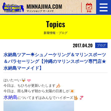
Topics
新着情報・ブログ
2017.04.20
ブログ
水納島ツアー☀シュノーケリング＆マリンスポーツ
＆パラセーリング【沖縄のマリンスポーツ専門店★
水納島マーメイド】
はいたーい
今日は、ちひろが更新いたします
今日は、雨も降らず朝から太陽の日差しが
水納島
についてまずはみんなでハイポーズ