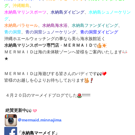
グ
、
沖縄離島
、
水納島マリンスポーツ
、
水納島ダイビング
、
水納島シュノーケリン
グ
、
水納島パラセール
、
水納島海水浴
、
水納島
ファンダイビング
、
青の洞窟
、
青の洞窟シュノーケリング
、
青の洞窟ダイビング
沖縄ホエールウォッチングの事なら美ら海水族館近く
水納島マリンスポーツ専門店
・
ＭＥＲＭＡＩＤ
で
ＭＥＲＭＡＩＤは海の未体験ゾーンへ皆様をご案内いたします
★
ＭＥＲＭＡＩＤは海遊びする皆さんのバディです
皆様のお越しを心よりお待ちしております
４月２０日のマーメイドブログでした
!!!!!!!
絶賛更新中
＠
mermaid.minnajima
「
水納島マーメイド
」