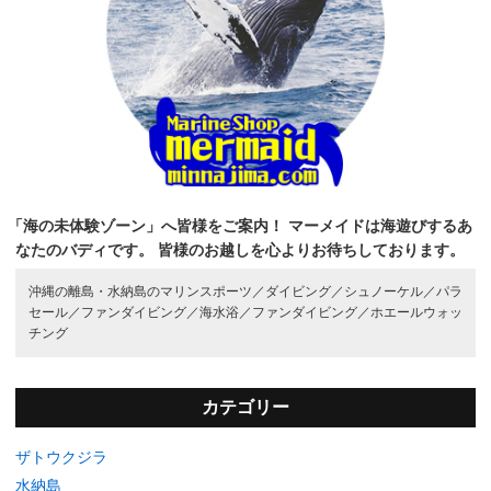
「海の未体験ゾーン」へ皆様をご案内！
マーメイドは海遊びするあ
なたのバディです。
皆様のお越しを心よりお待ちしております。
沖縄の離島・水納島のマリンスポーツ／
ダイビング／
シュノーケル／
パラ
セール／
ファンダイビング／
海水浴／
ファンダイビング／
ホエールウォッ
チング
カテゴリー
ザトウクジラ
水納島