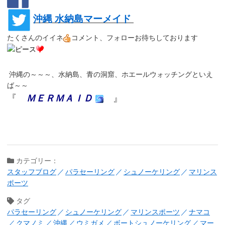
沖縄 水納島マーメイド
たくさんのイイネ
コメント、フォローお待ちしております
沖縄の～～～、水納島、青の洞窟、ホエールウォッチングといえ
ば～～
『
ＭＥＲＭＡＩＤ
』
カテゴリー：
スタッフブログ
パラセーリング
シュノーケリング
マリンス
ポーツ
タグ
パラセーリング
シュノーケリング
マリンスポーツ
ナマコ
クマノミ
沖縄
ウミガメ
ボートシュノーケリング
マー