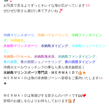
お写真で見るよりずっとキレイな海が広がっています
ぜひぜひ皆さん遊びに来て下さいね
沖縄マリンスポーツ
、
沖縄パラセーリング
、
沖縄ファンダイビン
グ
、
沖縄離島
、
水納島マリンスポーツ
、
水納島ダイビング
、
水納島シュノーケリン
グ
、
水納島パラセール
、
水納島海水浴
、
水納島
ファンダイビング
、
青の洞窟
、
青の洞窟シュノーケリング
、
青の洞窟ダイビング
沖縄ホエールウォッチングの事なら美ら海水族館近く
水納島マリンスポーツ専門店
・
ＭＥＲＭＡＩＤ
で
ＭＥＲＭＡＩＤは海の未体験ゾーンへ皆様をご案内いたします
★
ＭＥＲＭＡＩＤは海遊びする皆さんのバディです
皆様のお越しを心よりお待ちしております