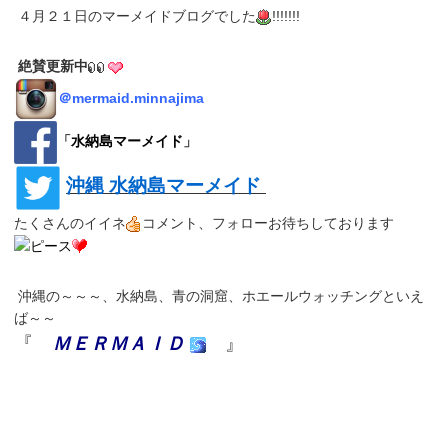
４月２１日のマーメイドブログでした
!!!!!!!
絶賛更新中
＠
mermaid.minnajima
「
水納島マーメイド
」
沖縄 水納島マーメイド
たくさんのイイネ
コメント、フォローお待ちしております
沖縄の～～～、水納島、青の洞窟、ホエールウォッチングといえ
ば～～
『
ＭＥＲＭＡＩＤ
』