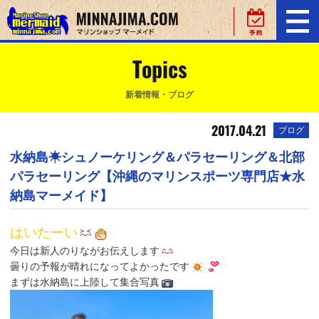
Topics
新着情報・ブログ
2017.04.21
ブログ
水納島☀シュノーケリング＆パラセーリング＆北部
パラセーリング【沖縄のマリンスポーツ専門店★水
納島マーメイド】
はいたーい
今日は新人のりながお伝えします
曇りの予報が晴れになってよかったです
まずは水納島に上陸して集合写真