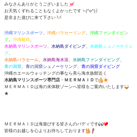
みなさんありがとうございました
お天気くずれることもなくよかったですヽ(^o^)丿
是非また遊びに来て下さい
沖縄マリンスポーツ
、
沖縄パラセーリング
、
沖縄ファンダイビン
グ
、
沖縄離島
、
水納島マリンスポーツ
、
水納島ダイビング
、
水納島シュノーケリン
グ
、
水納島パラセール
、
水納島海水浴
、
水納島
ファンダイビング
、
青の洞窟
、
青の洞窟シュノーケリング
、
青の洞窟ダイビング
沖縄ホエールウォッチングの事なら美ら海水族館近く
水納島マリンスポーツ専門店
・
ＭＥＲＭＡＩＤ
で
ＭＥＲＭＡＩＤは海の未体験ゾーンへ皆様をご案内いたします
★
ＭＥＲＭＡＩＤは海遊びする皆さんのバディです
皆様のお越しを心よりお待ちしております