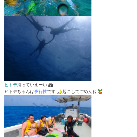
ヒトデ
持っていえーい
ヒトデちゃんは
夜行性
です
起こしてごめんね