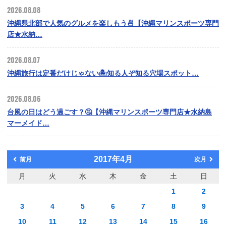
2026.08.08
沖縄県北部で人気のグルメを楽しもう🍜【沖縄マリンスポーツ専門
店★水納…
2026.08.07
沖縄旅行は定番だけじゃない🏝️知る人ぞ知る穴場スポット…
2026.08.06
台風の日はどう過ごす？🤔【沖縄マリンスポーツ専門店★水納島
マーメイド…
2017年4月
前月
次月
月
火
水
木
金
土
日
1
2
3
4
5
6
7
8
9
10
11
12
13
14
15
16