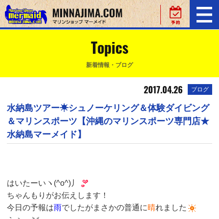
Topics
新着情報・ブログ
2017.04.26
ブログ
水納島ツアー☀シュノーケリング＆体験ダイビング
＆マリンスポーツ【沖縄のマリンスポーツ専門店★
水納島マーメイド】
はいたーいヽ(^o^)丿
ちゃんもりがお伝えします！
今日の予報は
雨
でしたがまさかの普通に
晴
れました