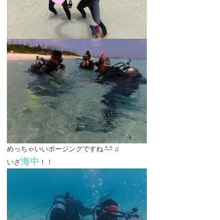
めっちゃいいポージングですね
♫
海中
いざ
！！