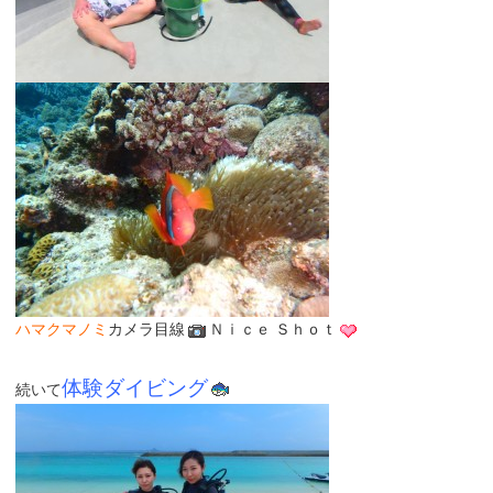
ハマクマノミ
カメラ目線
Ｎｉｃｅ Ｓｈｏｔ
体験ダイビング
続いて