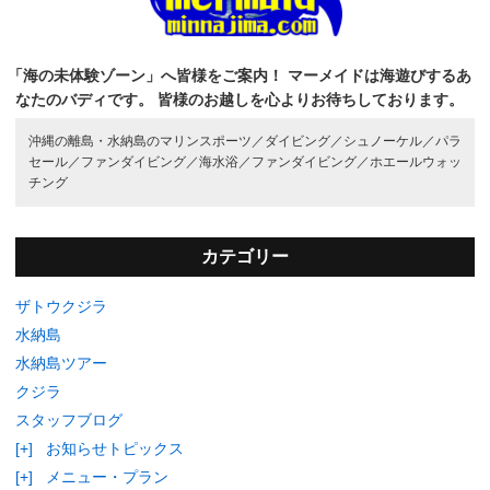
「海の未体験ゾーン」へ皆様をご案内！
マーメイドは海遊びするあ
なたのバディです。
皆様のお越しを心よりお待ちしております。
沖縄の離島・水納島のマリンスポーツ／
ダイビング／
シュノーケル／
パラ
セール／
ファンダイビング／
海水浴／
ファンダイビング／
ホエールウォッ
チング
カテゴリー
ザトウクジラ
水納島
水納島ツアー
クジラ
スタッフブログ
[+]
お知らせトピックス
[+]
メニュー・プラン