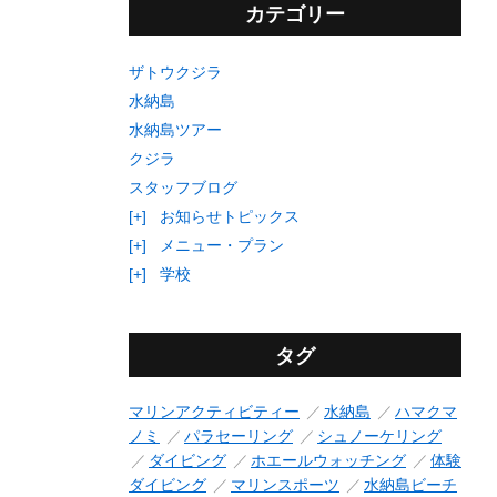
カテゴリー
ザトウクジラ
水納島
水納島ツアー
クジラ
スタッフブログ
[+]
お知らせトピックス
[+]
メニュー・プラン
[+]
学校
タグ
マリンアクティビティー
水納島
ハマクマ
ノミ
パラセーリング
シュノーケリング
ダイビング
ホエールウォッチング
体験
ダイビング
マリンスポーツ
水納島ビーチ