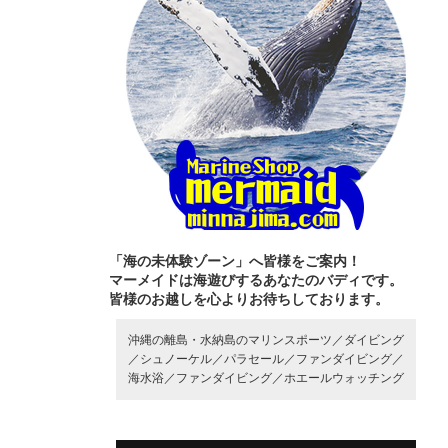
「海の未体験ゾーン」へ皆様をご案内！
マーメイドは海遊びするあなたのバディです。
皆様のお越しを心よりお待ちしております。
沖縄の離島・水納島のマリンスポーツ／
ダイビング
／
シュノーケル／
パラセール／
ファンダイビング／
海水浴／
ファンダイビング／
ホエールウォッチング