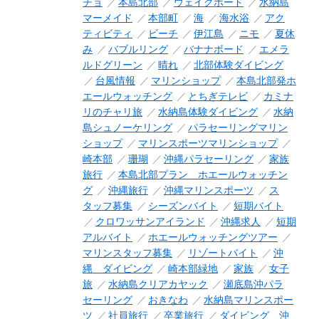
チョ
本島北部
ウェイクボード
水納島
マーメイド
本部町
海
海水浴
アク
ティビティ
ビーチ
伊江島
ニモ
夏休
み
バブルリング
バナナボード
エメラ
ルドグリーン
晴れ
北部体験ダイビング
台風情報
マリンショップ
本島北部発ホ
エールウォッチング
とちぎテレビ
カミナ
リのチャリ旅
水納島体験ダイビング
水納
島シュノーケリング
パラセーリングマリン
ショップ
マリンスポーツマリンショップ
崎本部
珊瑚
沖縄パラセーリング
家族
旅行
本島北部プラン ホエールウォッチン
グ
沖縄旅行
沖縄マリンスポーツ
ス
タッフ募集
シーズンバイト
短期バイト
クロワッサンアイランド
沖縄求人
短期
アルバイト
ホエールウォッチングツアー
マリンスタッフ募集
リゾートバイト
沖
縄 ダイビング
崎本部緑地
家族
女子
旅
水納島クリアカヤック
瀬底島沖パラ
セーリング
おきなわ
水納島マリンスポー
ツ
社員旅行
卒業旅行
ダイビング 沖