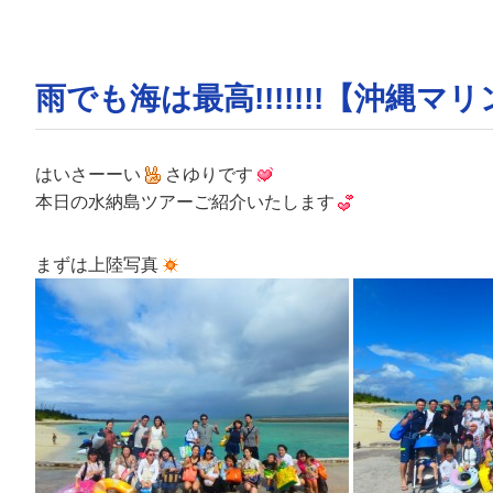
雨でも海は最高!!!!!!!【沖
はいさーーい
さゆりです
本日の水納島ツアーご紹介いたします
まずは上陸写真