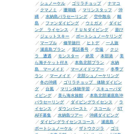
シュノーケル
ゴリラチョップ
ナマコ
クマノミ
珊瑚礁
マリンスタッフ
沖
縄
水納島パラセーリング
空中散歩
離
島
ファンダイビング
ウミガメ
ダイビ
ング ライセンス
ＦＵＮダイビング
遊び
ジェットスキー
ボートシュノーケリング
マーブル
修学旅行
ヒトデ
一人旅
瀬底島プラン
電話番号
空撮
クジ
ラ 遭遇
モンスター
絶景
本部港
美
ら海チケット付き
本島北部プラン
水納
島 マーメイド
マーメイドツアー
冬季プ
ラン
マーメイド
北部シュノーケリング
冬の沖縄
ゴリラチョップ 体験ダイビン
グ
台風
マリン体験学習
スキューバダ
イビング
美ら海水族館
本島北部瀬底島沖
パラセーリング
ダイビングライセンス
ラ
イセンス
ダウンバースト
スコール
ST
AFF募集
水納島ツアー
沖縄ダイビング
ダイビングライセンスコース
瀬底島
ボートシュノーケル
ザトウクジラ
ゴリ