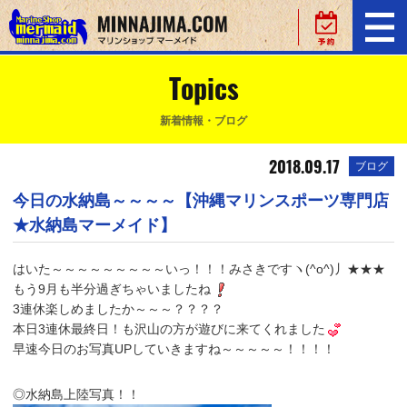
Topics
新着情報・ブログ
2018.09.17
ブログ
今日の水納島～～～～【沖縄マリンスポーツ専門店
★水納島マーメイド】
はいた～～～～～～～～～いっ！！！みさきですヽ(^o^)丿★★★
もう9月も半分過ぎちゃいましたね
3連休楽しめましたか～～～？？？？
本日3連休最終日！も沢山の方が遊びに来てくれました
早速今日のお写真UPしていきますね～～～～～！！！！
◎水納島上陸写真！！