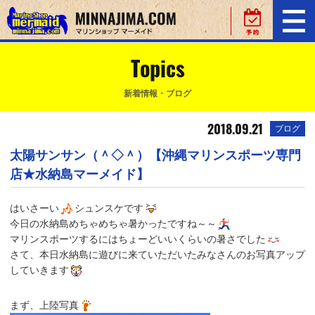
Topics
新着情報・ブログ
2018.09.21
ブログ
太陽サンサン（＾◇＾）【沖縄マリンスポーツ専門
店★水納島マーメイド】
はいさーい
シュンスケです
今日の水納島めちゃめちゃ暑かったですね～～
マリンスポーツするにはちょーどいいくらいの暑さでした
さて、本日水納島に遊びに来ていただいたみなさんのお写真アップ
していきます
まず、上陸写真