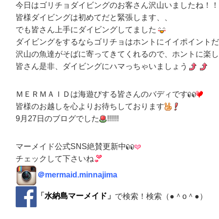
今日はゴリチョダイビングのお客さん沢山いましたね！！
皆様ダイビングは初めてだと緊張します、、
でも皆さん上手にダイビングしてました
ダイビングをするならゴリチョはホントにイイポイントだ
沢山の魚達がそばに寄ってきてくれるので、ホントに楽し
皆さん是非、ダイビングにハマっちゃいましょう
ＭＥＲＭＡＩＤは海遊びする皆さんのバディです
皆様のお越しを心よりお待ちしております
9月27日のブログでした
!!!!!!
マーメイド公式SNS絶賛更新中
チェックして下さいね
＠
mermaid.minnajima
「
水納島マーメイド
」
で検索！検索（●＾o＾●）