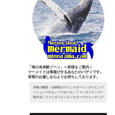
「海の未体験ゾーン」へ皆様をご案内！
マーメイドは海遊びするあなたのバディです。
皆様のお越しを心よりお待ちしております。
沖縄の離島・水納島のマリンスポーツ／
ダイビング
／
シュノーケル／
パラセール／
ファンダイビング／
海水浴／
ファンダイビング／
ホエールウォッチング