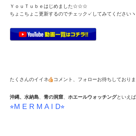
ＹｏｕＴｕｂｅはじめました☆☆☆
ちょこちょこ更新するのでチェック✓してみてくださいヽ(^
たくさんのイイネ
コメント、フォローお待ちしておりま
沖縄、水納島
、
青の洞窟
、
ホエールウォッチング
といえば
⭐︎M E R M A I D⭐︎