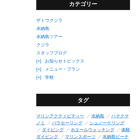
カテゴリー
ザトウクジラ
水納島
水納島ツアー
クジラ
スタッフブログ
[+]
お知らせトピックス
[+]
メニュー・プラン
[+]
学校
タグ
マリンアクティビティー
水納島
ハマクマ
ノミ
パラセーリング
シュノーケリング
ダイビング
ホエールウォッチング
体験
ダイビング
マリンスポーツ
水納島ビーチ