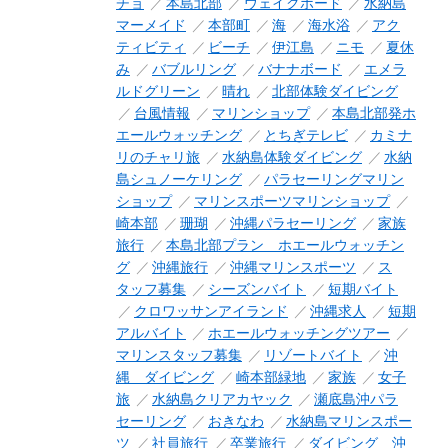
チョ
本島北部
ウェイクボード
水納島
マーメイド
本部町
海
海水浴
アク
ティビティ
ビーチ
伊江島
ニモ
夏休
み
バブルリング
バナナボード
エメラ
ルドグリーン
晴れ
北部体験ダイビング
台風情報
マリンショップ
本島北部発ホ
エールウォッチング
とちぎテレビ
カミナ
リのチャリ旅
水納島体験ダイビング
水納
島シュノーケリング
パラセーリングマリン
ショップ
マリンスポーツマリンショップ
崎本部
珊瑚
沖縄パラセーリング
家族
旅行
本島北部プラン ホエールウォッチン
グ
沖縄旅行
沖縄マリンスポーツ
ス
タッフ募集
シーズンバイト
短期バイト
クロワッサンアイランド
沖縄求人
短期
アルバイト
ホエールウォッチングツアー
マリンスタッフ募集
リゾートバイト
沖
縄 ダイビング
崎本部緑地
家族
女子
旅
水納島クリアカヤック
瀬底島沖パラ
セーリング
おきなわ
水納島マリンスポー
ツ
社員旅行
卒業旅行
ダイビング 沖