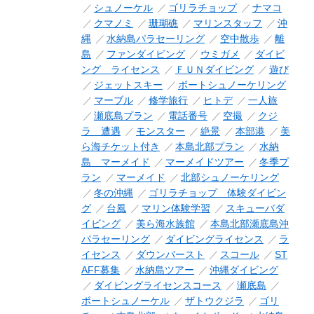
シュノーケル
ゴリラチョップ
ナマコ
クマノミ
珊瑚礁
マリンスタッフ
沖
縄
水納島パラセーリング
空中散歩
離
島
ファンダイビング
ウミガメ
ダイビ
ング ライセンス
ＦＵＮダイビング
遊び
ジェットスキー
ボートシュノーケリング
マーブル
修学旅行
ヒトデ
一人旅
瀬底島プラン
電話番号
空撮
クジ
ラ 遭遇
モンスター
絶景
本部港
美
ら海チケット付き
本島北部プラン
水納
島 マーメイド
マーメイドツアー
冬季プ
ラン
マーメイド
北部シュノーケリング
冬の沖縄
ゴリラチョップ 体験ダイビン
グ
台風
マリン体験学習
スキューバダ
イビング
美ら海水族館
本島北部瀬底島沖
パラセーリング
ダイビングライセンス
ラ
イセンス
ダウンバースト
スコール
ST
AFF募集
水納島ツアー
沖縄ダイビング
ダイビングライセンスコース
瀬底島
ボートシュノーケル
ザトウクジラ
ゴリ