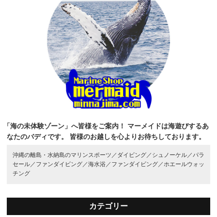
「海の未体験ゾーン」へ皆様をご案内！
マーメイドは海遊びするあ
なたのバディです。
皆様のお越しを心よりお待ちしております。
沖縄の離島・水納島のマリンスポーツ／
ダイビング／
シュノーケル／
パラ
セール／
ファンダイビング／
海水浴／
ファンダイビング／
ホエールウォッ
チング
カテゴリー