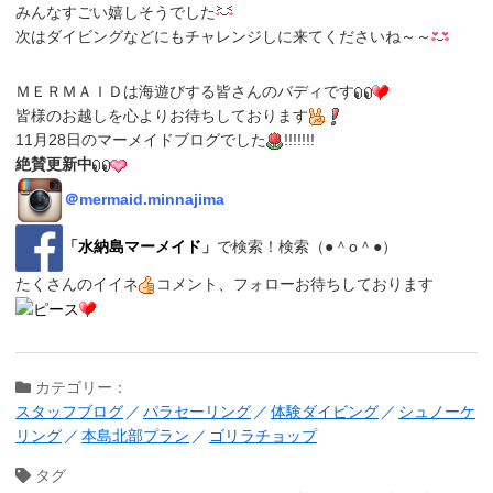
みんなすごい嬉しそうでした
次はダイビングなどにもチャレンジしに来てくださいね～～
ＭＥＲＭＡＩＤは海遊びする皆さんのバディです
皆様のお越しを心よりお待ちしております
11月28日のマーメイドブログでした
!!!!!!!
絶賛更新中
＠
mermaid.minnajima
「
水納島マーメイド
」
で検索！検索（●＾o＾●）
たくさんのイイネ
コメント、フォローお待ちしております
カテゴリー：
スタッフブログ
パラセーリング
体験ダイビング
シュノーケ
リング
本島北部プラン
ゴリラチョップ
タグ