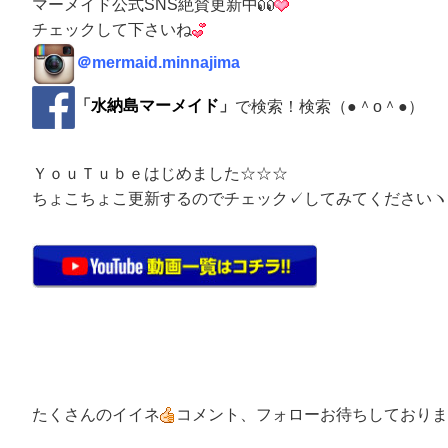
マーメイド公式SNS絶賛更新中
チェックして下さいね
＠
mermaid.minnajima
「
水納島マーメイド
」
で検索！検索（●＾o＾●）
ＹｏｕＴｕｂｅはじめました☆☆☆
ちょこちょこ更新するのでチェック✓してみてくださいヽ(^
たくさんのイイネ
コメント、フォローお待ちしておりま