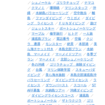
シュノーケル
ゴリラチョップ
ナマコ
クマノミ
珊瑚礁
マリンスタッフ
沖
縄
水納島パラセーリング
空中散歩
離
島
ファンダイビング
ウミガメ
ダイビ
ング ライセンス
ＦＵＮダイビング
遊び
ジェットスキー
ボートシュノーケリング
マーブル
修学旅行
ヒトデ
一人旅
瀬底島プラン
電話番号
空撮
クジ
ラ 遭遇
モンスター
絶景
本部港
美
ら海チケット付き
本島北部プラン
水納
島 マーメイド
マーメイドツアー
冬季プ
ラン
マーメイド
北部シュノーケリング
冬の沖縄
ゴリラチョップ 体験ダイビン
グ
台風
マリン体験学習
スキューバダ
イビング
美ら海水族館
本島北部瀬底島沖
パラセーリング
ダイビングライセンス
ラ
イセンス
ダウンバースト
スコール
ST
AFF募集
水納島ツアー
沖縄ダイビング
ダイビングライセンスコース
瀬底島
ボートシュノーケル
ザトウクジラ
ゴリ