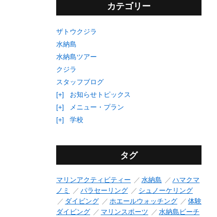
カテゴリー
ザトウクジラ
水納島
水納島ツアー
クジラ
スタッフブログ
[+]
お知らせトピックス
[+]
メニュー・プラン
[+]
学校
タグ
マリンアクティビティー
水納島
ハマクマ
ノミ
パラセーリング
シュノーケリング
ダイビング
ホエールウォッチング
体験
ダイビング
マリンスポーツ
水納島ビーチ