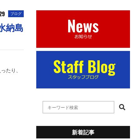
.29
ブログ
水納島
入ったり、
新着記事