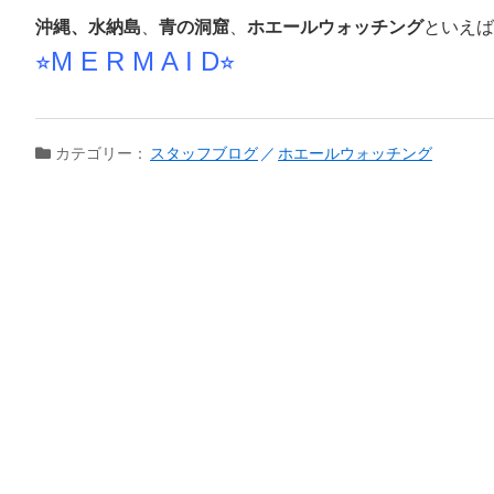
沖縄、水納島
、
青の洞窟
、
ホエールウォッチング
といえば
⭐︎M E R M A I D⭐︎
カテゴリー：
スタッフブログ
ホエールウォッチング