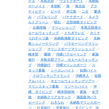
チョ
本島北部
ウェイクボード
水納島
マーメイド
本部町
海
海水浴
アク
ティビティ
ビーチ
伊江島
ニモ
夏休
み
バブルリング
バナナボード
エメラ
ルドグリーン
晴れ
北部体験ダイビング
台風情報
マリンショップ
本島北部発ホ
エールウォッチング
とちぎテレビ
カミナ
リのチャリ旅
水納島体験ダイビング
水納
島シュノーケリング
パラセーリングマリン
ショップ
マリンスポーツマリンショップ
崎本部
珊瑚
沖縄パラセーリング
家族
旅行
本島北部プラン ホエールウォッチン
グ
沖縄旅行
沖縄マリンスポーツ
ス
タッフ募集
シーズンバイト
短期バイト
クロワッサンアイランド
沖縄求人
短期
アルバイト
ホエールウォッチングツアー
マリンスタッフ募集
リゾートバイト
沖
縄 ダイビング
崎本部緑地
家族
女子
旅
水納島クリアカヤック
瀬底島沖パラ
セーリング
おきなわ
水納島マリンスポー
ツ
社員旅行
卒業旅行
ダイビング 沖