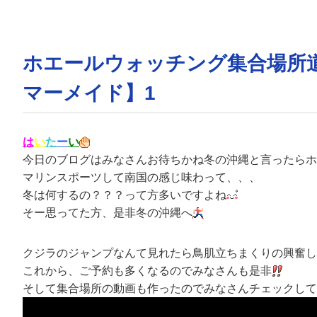
ホエールウォッチング集合場所
マーメイド】1
は
い
た
ー
い
今日のブログはみなさんお待ちかね冬の沖縄と言ったらホエ
マリンスポーツして南国の感じ味わって、、、
冬は何するの？？？って方多いですよね
そー思ってた方、是非冬の沖縄へ
クジラのジャンプなんて見れたら鳥肌立ちまくりの興奮し
これから、ご予約も多くなるのでみなさんも是非
そして集合場所の動画も作ったのでみなさんチェックしてみ