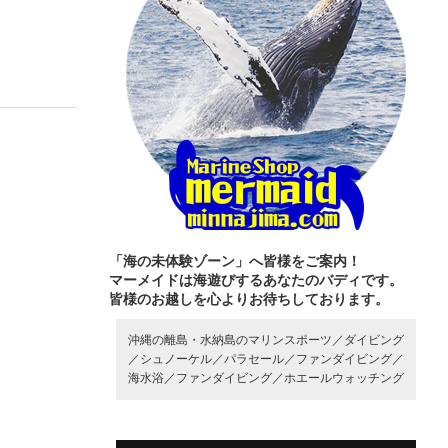
「海の未体験ゾーン」へ皆様をご案内！
マーメイドは海遊びするあなたのバディです。
皆様のお越しを心よりお待ちしております。
沖縄の離島・水納島のマリンスポーツ／
ダイビング
／
シュノーケル／
パラセール／
ファンダイビング／
海水浴／
ファンダイビング／
ホエールウォッチング