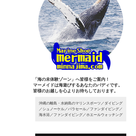
「海の未体験ゾーン」へ皆様をご案内！
マーメイドは海遊びするあなたのバディです。
皆様のお越しを心よりお待ちしております。
沖縄の離島・水納島のマリンスポーツ／
ダイビング
／
シュノーケル／
パラセール／
ファンダイビング／
海水浴／
ファンダイビング／
ホエールウォッチング