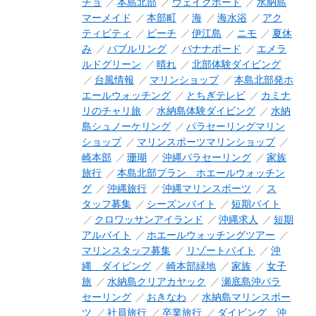
チョ
本島北部
ウェイクボード
水納島
マーメイド
本部町
海
海水浴
アク
ティビティ
ビーチ
伊江島
ニモ
夏休
み
バブルリング
バナナボード
エメラ
ルドグリーン
晴れ
北部体験ダイビング
台風情報
マリンショップ
本島北部発ホ
エールウォッチング
とちぎテレビ
カミナ
リのチャリ旅
水納島体験ダイビング
水納
島シュノーケリング
パラセーリングマリン
ショップ
マリンスポーツマリンショップ
崎本部
珊瑚
沖縄パラセーリング
家族
旅行
本島北部プラン ホエールウォッチン
グ
沖縄旅行
沖縄マリンスポーツ
ス
タッフ募集
シーズンバイト
短期バイト
クロワッサンアイランド
沖縄求人
短期
アルバイト
ホエールウォッチングツアー
マリンスタッフ募集
リゾートバイト
沖
縄 ダイビング
崎本部緑地
家族
女子
旅
水納島クリアカヤック
瀬底島沖パラ
セーリング
おきなわ
水納島マリンスポー
ツ
社員旅行
卒業旅行
ダイビング 沖