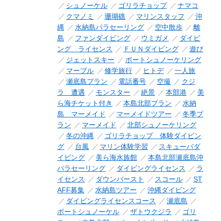
シュノーケル
ゴリラチョップ
ナマコ
クマノミ
珊瑚礁
マリンスタッフ
沖
縄
水納島パラセーリング
空中散歩
離
島
ファンダイビング
ウミガメ
ダイビ
ング ライセンス
ＦＵＮダイビング
遊び
ジェットスキー
ボートシュノーケリング
マーブル
修学旅行
ヒトデ
一人旅
瀬底島プラン
電話番号
空撮
クジ
ラ 遭遇
モンスター
絶景
本部港
美
ら海チケット付き
本島北部プラン
水納
島 マーメイド
マーメイドツアー
冬季プ
ラン
マーメイド
北部シュノーケリング
冬の沖縄
ゴリラチョップ 体験ダイビン
グ
台風
マリン体験学習
スキューバダ
イビング
美ら海水族館
本島北部瀬底島沖
パラセーリング
ダイビングライセンス
ラ
イセンス
ダウンバースト
スコール
ST
AFF募集
水納島ツアー
沖縄ダイビング
ダイビングライセンスコース
瀬底島
ボートシュノーケル
ザトウクジラ
ゴリ