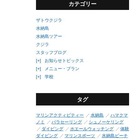
カテゴリー
ザトウクジラ
水納島
水納島ツアー
クジラ
スタッフブログ
[+]
お知らせトピックス
[+]
メニュー・プラン
[+]
学校
タグ
マリンアクティビティー
水納島
ハマクマ
ノミ
パラセーリング
シュノーケリング
ダイビング
ホエールウォッチング
体験
ダイビング
マリンスポーツ
水納島ビーチ