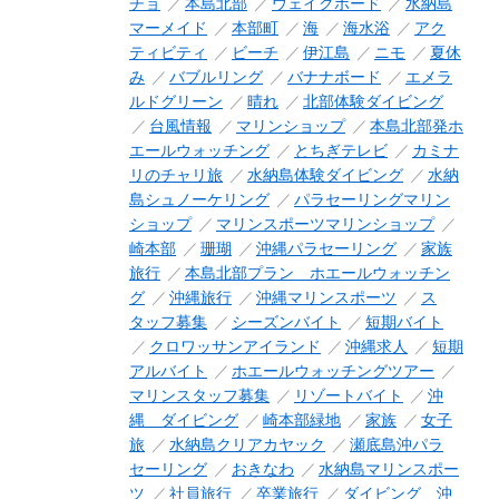
チョ
本島北部
ウェイクボード
水納島
マーメイド
本部町
海
海水浴
アク
ティビティ
ビーチ
伊江島
ニモ
夏休
み
バブルリング
バナナボード
エメラ
ルドグリーン
晴れ
北部体験ダイビング
台風情報
マリンショップ
本島北部発ホ
エールウォッチング
とちぎテレビ
カミナ
リのチャリ旅
水納島体験ダイビング
水納
島シュノーケリング
パラセーリングマリン
ショップ
マリンスポーツマリンショップ
崎本部
珊瑚
沖縄パラセーリング
家族
旅行
本島北部プラン ホエールウォッチン
グ
沖縄旅行
沖縄マリンスポーツ
ス
タッフ募集
シーズンバイト
短期バイト
クロワッサンアイランド
沖縄求人
短期
アルバイト
ホエールウォッチングツアー
マリンスタッフ募集
リゾートバイト
沖
縄 ダイビング
崎本部緑地
家族
女子
旅
水納島クリアカヤック
瀬底島沖パラ
セーリング
おきなわ
水納島マリンスポー
ツ
社員旅行
卒業旅行
ダイビング 沖