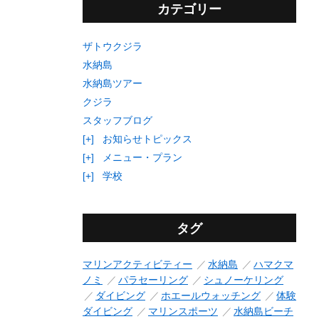
カテゴリー
ザトウクジラ
水納島
水納島ツアー
クジラ
スタッフブログ
[+]
お知らせトピックス
[+]
メニュー・プラン
[+]
学校
タグ
マリンアクティビティー
水納島
ハマクマ
ノミ
パラセーリング
シュノーケリング
ダイビング
ホエールウォッチング
体験
ダイビング
マリンスポーツ
水納島ビーチ