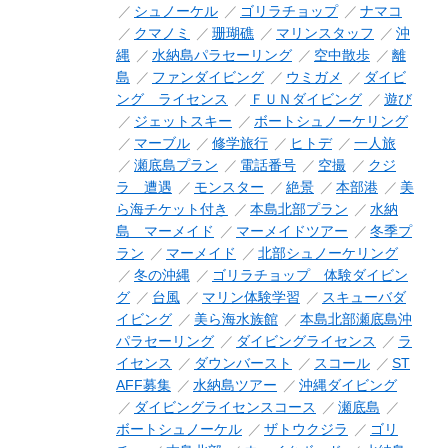
シュノーケル
ゴリラチョップ
ナマコ
クマノミ
珊瑚礁
マリンスタッフ
沖
縄
水納島パラセーリング
空中散歩
離
島
ファンダイビング
ウミガメ
ダイビ
ング ライセンス
ＦＵＮダイビング
遊び
ジェットスキー
ボートシュノーケリング
マーブル
修学旅行
ヒトデ
一人旅
瀬底島プラン
電話番号
空撮
クジ
ラ 遭遇
モンスター
絶景
本部港
美
ら海チケット付き
本島北部プラン
水納
島 マーメイド
マーメイドツアー
冬季プ
ラン
マーメイド
北部シュノーケリング
冬の沖縄
ゴリラチョップ 体験ダイビン
グ
台風
マリン体験学習
スキューバダ
イビング
美ら海水族館
本島北部瀬底島沖
パラセーリング
ダイビングライセンス
ラ
イセンス
ダウンバースト
スコール
ST
AFF募集
水納島ツアー
沖縄ダイビング
ダイビングライセンスコース
瀬底島
ボートシュノーケル
ザトウクジラ
ゴリ