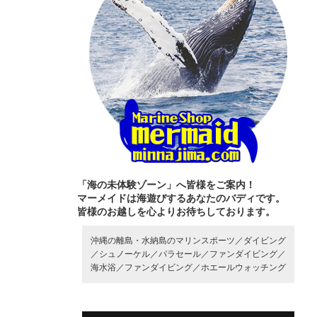
「海の未体験ゾーン」へ皆様をご案内！
マーメイドは海遊びするあなたのバディです。
皆様のお越しを心よりお待ちしております。
沖縄の離島・水納島のマリンスポーツ／
ダイビング
／
シュノーケル／
パラセール／
ファンダイビング／
海水浴／
ファンダイビング／
ホエールウォッチング