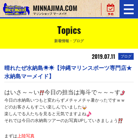
Topics
新着情報・ブログ
2019.07.11
ブログ
晴れたぜ水納島☀☀【沖縄マリンスポーツ専門店★
水納島マーメイド】
はいさ～～い
今日の担当は海斗で～～～す
今日の水納島いつもと変わらずメチャメチャ暑かったですｗｗ
どのお客さんもすごい楽しんでいました
楽しんでる人たちを見ると元気でますよね
それでは今日の水納島ツアーのお写真UPしていきましょう
まずは
上陸写真