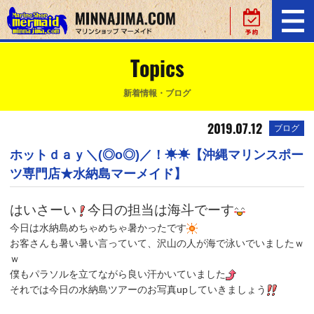
Topics
新着情報・ブログ
2019.07.12
ブログ
ホットｄａｙ＼(◎o◎)／！☀☀【沖縄マリンスポー
ツ専門店★水納島マーメイド】
はいさーい
今日の担当は海斗でーす
今日は水納島めちゃめちゃ暑かったです
お客さんも暑い暑い言っていて、沢山の人が海で泳いでいましたｗ
ｗ
僕もパラソルを立てながら良い汗かいていました
それでは今日の水納島ツアーのお写真upしていきましょう