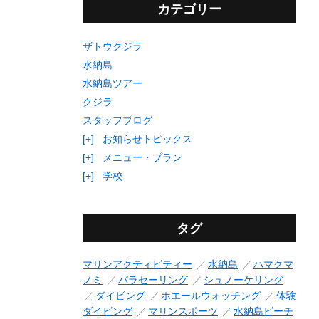
カテゴリー
ザトウクジラ
水納島
水納島ツアー
クジラ
スタッフブログ
[+]
お知らせトピックス
[+]
メニュー・プラン
[+]
学校
タグ
マリンアクティビティー
水納島
ハマクマ
ノミ
パラセーリング
シュノーケリング
ダイビング
ホエールウォッチング
体験
ダイビング
マリンスポーツ
水納島ビーチ