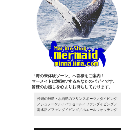
「海の未体験ゾーン」へ皆様をご案内！
マーメイドは海遊びするあなたのバディです。
皆様のお越しを心よりお待ちしております。
沖縄の離島・水納島のマリンスポーツ／
ダイビング
／
シュノーケル／
パラセール／
ファンダイビング／
海水浴／
ファンダイビング／
ホエールウォッチング