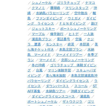
シュノーケル
ゴリラチョップ
ナマコ
クマノミ
珊瑚礁
マリンスタッフ
沖
縄
水納島パラセーリング
空中散歩
離
島
ファンダイビング
ウミガメ
ダイビ
ング ライセンス
ＦＵＮダイビング
遊び
ジェットスキー
ボートシュノーケリング
マーブル
修学旅行
ヒトデ
一人旅
瀬底島プラン
電話番号
空撮
クジ
ラ 遭遇
モンスター
絶景
本部港
美
ら海チケット付き
本島北部プラン
水納
島 マーメイド
マーメイドツアー
冬季プ
ラン
マーメイド
北部シュノーケリング
冬の沖縄
ゴリラチョップ 体験ダイビン
グ
台風
マリン体験学習
スキューバダ
イビング
美ら海水族館
本島北部瀬底島沖
パラセーリング
ダイビングライセンス
ラ
イセンス
ダウンバースト
スコール
ST
AFF募集
水納島ツアー
沖縄ダイビング
ダイビングライセンスコース
瀬底島
ボートシュノーケル
ザトウクジラ
ゴリ