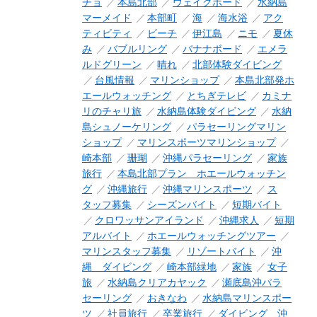
チョ
本島北部
ウェイクボード
水納島
マーメイド
本部町
海
海水浴
アク
ティビティ
ビーチ
伊江島
ニモ
夏休
み
バブルリング
バナナボード
エメラ
ルドグリーン
晴れ
北部体験ダイビング
台風情報
マリンショップ
本島北部発ホ
エールウォッチング
とちぎテレビ
カミナ
リのチャリ旅
水納島体験ダイビング
水納
島シュノーケリング
パラセーリングマリン
ショップ
マリンスポーツマリンショップ
崎本部
珊瑚
沖縄パラセーリング
家族
旅行
本島北部プラン ホエールウォッチン
グ
沖縄旅行
沖縄マリンスポーツ
ス
タッフ募集
シーズンバイト
短期バイト
クロワッサンアイランド
沖縄求人
短期
アルバイト
ホエールウォッチングツアー
マリンスタッフ募集
リゾートバイト
沖
縄 ダイビング
崎本部緑地
家族
女子
旅
水納島クリアカヤック
瀬底島沖パラ
セーリング
おきなわ
水納島マリンスポー
ツ
社員旅行
卒業旅行
ダイビング 沖