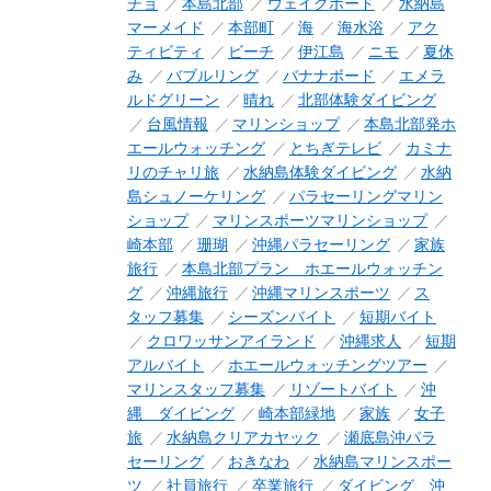
チョ
本島北部
ウェイクボード
水納島
マーメイド
本部町
海
海水浴
アク
ティビティ
ビーチ
伊江島
ニモ
夏休
み
バブルリング
バナナボード
エメラ
ルドグリーン
晴れ
北部体験ダイビング
台風情報
マリンショップ
本島北部発ホ
エールウォッチング
とちぎテレビ
カミナ
リのチャリ旅
水納島体験ダイビング
水納
島シュノーケリング
パラセーリングマリン
ショップ
マリンスポーツマリンショップ
崎本部
珊瑚
沖縄パラセーリング
家族
旅行
本島北部プラン ホエールウォッチン
グ
沖縄旅行
沖縄マリンスポーツ
ス
タッフ募集
シーズンバイト
短期バイト
クロワッサンアイランド
沖縄求人
短期
アルバイト
ホエールウォッチングツアー
マリンスタッフ募集
リゾートバイト
沖
縄 ダイビング
崎本部緑地
家族
女子
旅
水納島クリアカヤック
瀬底島沖パラ
セーリング
おきなわ
水納島マリンスポー
ツ
社員旅行
卒業旅行
ダイビング 沖