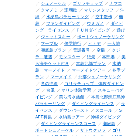
シュノーケル
ゴリラチョップ
ナマコ
クマノミ
珊瑚礁
マリンスタッフ
沖
縄
水納島パラセーリング
空中散歩
離
島
ファンダイビング
ウミガメ
ダイビ
ング ライセンス
ＦＵＮダイビング
遊び
ジェットスキー
ボートシュノーケリング
マーブル
修学旅行
ヒトデ
一人旅
瀬底島プラン
電話番号
空撮
クジ
ラ 遭遇
モンスター
絶景
本部港
美
ら海チケット付き
本島北部プラン
水納
島 マーメイド
マーメイドツアー
冬季プ
ラン
マーメイド
北部シュノーケリング
冬の沖縄
ゴリラチョップ 体験ダイビン
グ
台風
マリン体験学習
スキューバダ
イビング
美ら海水族館
本島北部瀬底島沖
パラセーリング
ダイビングライセンス
ラ
イセンス
ダウンバースト
スコール
ST
AFF募集
水納島ツアー
沖縄ダイビング
ダイビングライセンスコース
瀬底島
ボートシュノーケル
ザトウクジラ
ゴリ