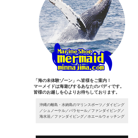
「海の未体験ゾーン」へ皆様をご案内！
マーメイドは海遊びするあなたのバディです。
皆様のお越しを心よりお待ちしております。
沖縄の離島・水納島のマリンスポーツ／
ダイビング
／
シュノーケル／
パラセール／
ファンダイビング／
海水浴／
ファンダイビング／
ホエールウォッチング