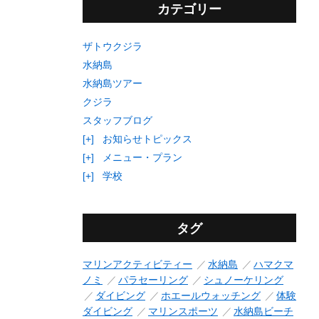
カテゴリー
ザトウクジラ
水納島
水納島ツアー
クジラ
スタッフブログ
[+]
お知らせトピックス
[+]
メニュー・プラン
[+]
学校
タグ
マリンアクティビティー
水納島
ハマクマ
ノミ
パラセーリング
シュノーケリング
ダイビング
ホエールウォッチング
体験
ダイビング
マリンスポーツ
水納島ビーチ