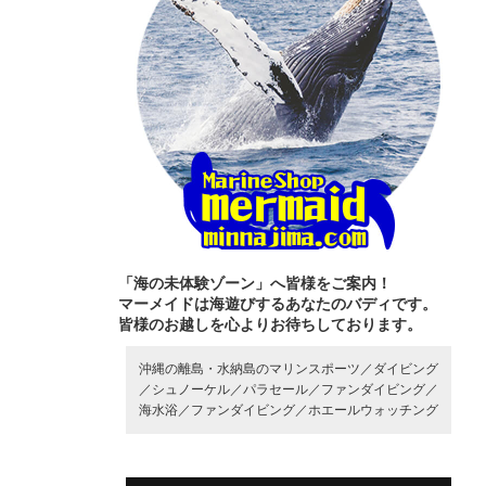
「海の未体験ゾーン」へ皆様をご案内！
マーメイドは海遊びするあなたのバディです。
皆様のお越しを心よりお待ちしております。
沖縄の離島・水納島のマリンスポーツ／
ダイビング
／
シュノーケル／
パラセール／
ファンダイビング／
海水浴／
ファンダイビング／
ホエールウォッチング