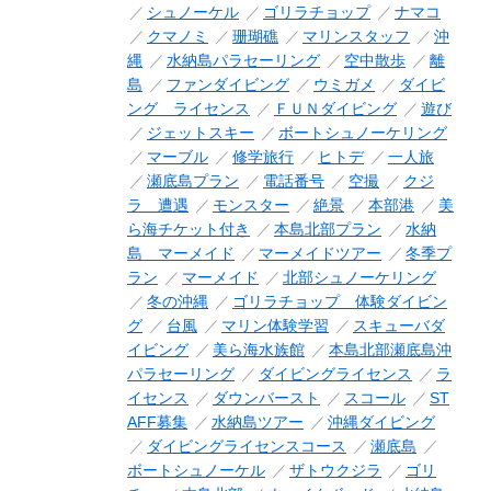
シュノーケル
ゴリラチョップ
ナマコ
クマノミ
珊瑚礁
マリンスタッフ
沖
縄
水納島パラセーリング
空中散歩
離
島
ファンダイビング
ウミガメ
ダイビ
ング ライセンス
ＦＵＮダイビング
遊び
ジェットスキー
ボートシュノーケリング
マーブル
修学旅行
ヒトデ
一人旅
瀬底島プラン
電話番号
空撮
クジ
ラ 遭遇
モンスター
絶景
本部港
美
ら海チケット付き
本島北部プラン
水納
島 マーメイド
マーメイドツアー
冬季プ
ラン
マーメイド
北部シュノーケリング
冬の沖縄
ゴリラチョップ 体験ダイビン
グ
台風
マリン体験学習
スキューバダ
イビング
美ら海水族館
本島北部瀬底島沖
パラセーリング
ダイビングライセンス
ラ
イセンス
ダウンバースト
スコール
ST
AFF募集
水納島ツアー
沖縄ダイビング
ダイビングライセンスコース
瀬底島
ボートシュノーケル
ザトウクジラ
ゴリ