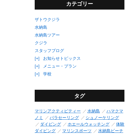
カテゴリー
ザトウクジラ
水納島
水納島ツアー
クジラ
スタッフブログ
[+]
お知らせトピックス
[+]
メニュー・プラン
[+]
学校
タグ
マリンアクティビティー
水納島
ハマクマ
ノミ
パラセーリング
シュノーケリング
ダイビング
ホエールウォッチング
体験
ダイビング
マリンスポーツ
水納島ビーチ