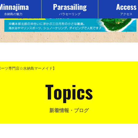
Minnajima
Parasailing
Access
水納島の魅力
パラセーリング
アクセス
 )و【沖縄のマリンスポーツ専門店☆水納島マーメイド】
Topics
新着情報・ブログ