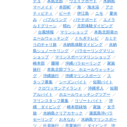
チョ
本島北部
ウェイクボード
水納島
マーメイド
本部町
海
海水浴
アク
ティビティ
ビーチ
伊江島
ニモ
夏休
み
バブルリング
バナナボード
エメラ
ルドグリーン
晴れ
北部体験ダイビング
台風情報
マリンショップ
本島北部発ホ
エールウォッチング
とちぎテレビ
カミナ
リのチャリ旅
水納島体験ダイビング
水納
島シュノーケリング
パラセーリングマリン
ショップ
マリンスポーツマリンショップ
崎本部
珊瑚
沖縄パラセーリング
家族
旅行
本島北部プラン ホエールウォッチン
グ
沖縄旅行
沖縄マリンスポーツ
ス
タッフ募集
シーズンバイト
短期バイト
クロワッサンアイランド
沖縄求人
短期
アルバイト
ホエールウォッチングツアー
マリンスタッフ募集
リゾートバイト
沖
縄 ダイビング
崎本部緑地
家族
女子
旅
水納島クリアカヤック
瀬底島沖パラ
セーリング
おきなわ
水納島マリンスポー
ツ
社員旅行
卒業旅行
ダイビング 沖