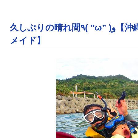
久しぶりの晴れ間٩( ”ω” )و【沖縄のマリンスポーツ専門店☆水納島マー
メイド】