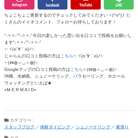
ちょこちょこ更新するのでチェックしてみてくださいヽ(^o^)丿
た
くさんのイイネコメント、フォローお待ちしております！
°˖✧✧˖°°˖✧✧˖°今日の楽しかった思い出を口コミで投稿をお願いし
ます°˖✧✧˖°°˖✧✧˖°
✨ヾ(o´∀｀o)ﾉ✨
じゃらんの口コミ投稿の方は
こちら
✨ヾ(o´∀｀o)ﾉ✨
✨(⋈◍＞◡＜◍)✨
Googleマップの口コミ投稿の方は
こちら
✨(⋈◍＞◡＜◍)✨
沖縄、水納島、シュノーケリング、パラセーリング、ホエール
ウォッチングといえば★
⭐︎M E R M A I D⭐︎
カテゴリー：
スタッフブログ
体験ダイビング
シュノーケリング
素潜り