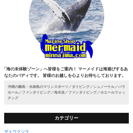
「海の未体験ゾーン」へ皆様をご案内！
マーメイドは海遊びするあ
なたのバディです。
皆様のお越しを心よりお待ちしております。
沖縄の離島・水納島のマリンスポーツ／
ダイビング／
シュノーケル／
パラ
セール／
ファンダイビング／
海水浴／
ファンダイビング／
ホエールウォッ
チング
カテゴリー
ザトウクジラ