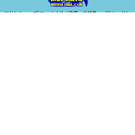
マリンショップ マーメイド（沖縄・水納島・パラセ―リン
グ・ホエールウォッチング）
国頭郡本部町字健堅35-3
TEL:0980-47-3632
（電話受付）8:00～21:00【年中無休】
水納島上陸ツアー
本島北部マリンスポーツ
満喫ダイビング
ライセンス取得
マリンスポーツ
修学旅行・体験学習
マリンレジャー品レンタル
Copyright © 2019 Marineshop Mermaid, All Rights Reserved.