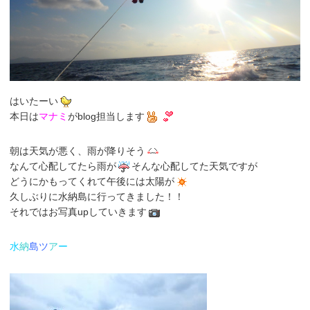
はいたーい
本日は
マナミ
がblog担当します
朝は天気が悪く、雨が降りそう
なんて心配してたら雨が
そんな心配してた天気ですが
どうにかもってくれて午後には太陽が
久しぶりに水納島に行ってきました！！
それではお写真upしていきます
水
納
島
ツ
ア
ー