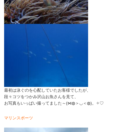
最初は泳ぐのを心配していたお客様でしたが、
段々コツをつかみ沢山お魚さんを見て、
お写真もいっぱい撮ってました～(⋈◍＞◡＜◍)。✧♡
マリンスポーツ