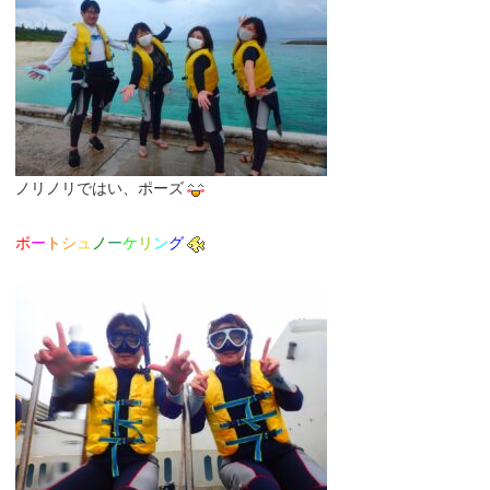
ノリノリではい、ポーズ
ボ
ー
ト
シ
ュ
ノ
ー
ケ
リ
ン
グ