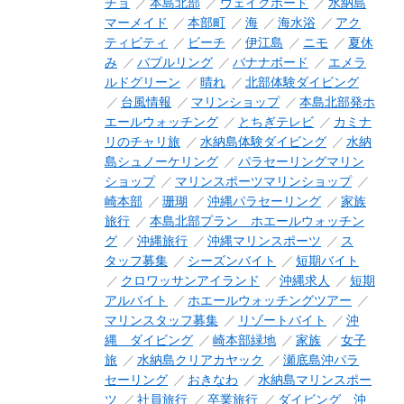
チョ
本島北部
ウェイクボード
水納島
マーメイド
本部町
海
海水浴
アク
ティビティ
ビーチ
伊江島
ニモ
夏休
み
バブルリング
バナナボード
エメラ
ルドグリーン
晴れ
北部体験ダイビング
台風情報
マリンショップ
本島北部発ホ
エールウォッチング
とちぎテレビ
カミナ
リのチャリ旅
水納島体験ダイビング
水納
島シュノーケリング
パラセーリングマリン
ショップ
マリンスポーツマリンショップ
崎本部
珊瑚
沖縄パラセーリング
家族
旅行
本島北部プラン ホエールウォッチン
グ
沖縄旅行
沖縄マリンスポーツ
ス
タッフ募集
シーズンバイト
短期バイト
クロワッサンアイランド
沖縄求人
短期
アルバイト
ホエールウォッチングツアー
マリンスタッフ募集
リゾートバイト
沖
縄 ダイビング
崎本部緑地
家族
女子
旅
水納島クリアカヤック
瀬底島沖パラ
セーリング
おきなわ
水納島マリンスポー
ツ
社員旅行
卒業旅行
ダイビング 沖