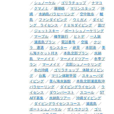
シュノーケル
ゴリラチョップ
ナマコ
クマノミ
珊瑚礁
マリンスタッフ
沖
縄
水納島パラセーリング
空中散歩
離
島
ファンダイビング
ウミガメ
ダイビ
ング ライセンス
ＦＵＮダイビング
遊び
ジェットスキー
ボートシュノーケリング
マーブル
修学旅行
ヒトデ
一人旅
瀬底島プラン
電話番号
空撮
クジ
ラ 遭遇
モンスター
絶景
本部港
美
ら海チケット付き
本島北部プラン
水納
島 マーメイド
マーメイドツアー
冬季プ
ラン
マーメイド
北部シュノーケリング
冬の沖縄
ゴリラチョップ 体験ダイビン
グ
台風
マリン体験学習
スキューバダ
イビング
美ら海水族館
本島北部瀬底島沖
パラセーリング
ダイビングライセンス
ラ
イセンス
ダウンバースト
スコール
ST
AFF募集
水納島ツアー
沖縄ダイビング
ダイビングライセンスコース
瀬底島
ボートシュノーケル
ザトウクジラ
ゴリ