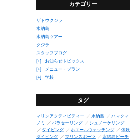
カテゴリー
ザトウクジラ
水納島
水納島ツアー
クジラ
スタッフブログ
[+]
お知らせトピックス
[+]
メニュー・プラン
[+]
学校
タグ
マリンアクティビティー
水納島
ハマクマ
ノミ
パラセーリング
シュノーケリング
ダイビング
ホエールウォッチング
体験
ダイビング
マリンスポーツ
水納島ビーチ