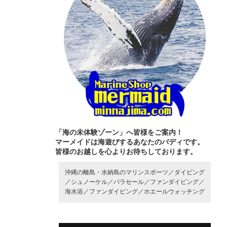
「海の未体験ゾーン」へ皆様をご案内！
マーメイドは海遊びするあなたのバディです。
皆様のお越しを心よりお待ちしております。
沖縄の離島・水納島のマリンスポーツ／
ダイビング
／
シュノーケル／
パラセール／
ファンダイビング／
海水浴／
ファンダイビング／
ホエールウォッチング