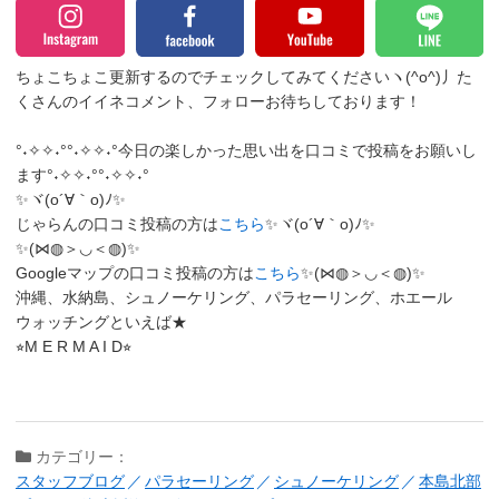
ちょこちょこ更新するのでチェックしてみてくださいヽ(^o^)丿
た
くさんのイイネコメント、フォローお待ちしております！
°˖✧✧˖°°˖✧✧˖°今日の楽しかった思い出を口コミで投稿をお願いし
ます°˖✧✧˖°°˖✧✧˖°
✨ヾ(o´∀｀o)ﾉ✨
じゃらんの口コミ投稿の方は
こちら
✨ヾ(o´∀｀o)ﾉ✨
✨(⋈◍＞◡＜◍)✨
Googleマップの口コミ投稿の方は
こちら
✨(⋈◍＞◡＜◍)✨
沖縄、水納島、シュノーケリング、パラセーリング、ホエール
ウォッチングといえば★
⭐︎M E R M A I D⭐︎
カテゴリー：
スタッフブログ
パラセーリング
シュノーケリング
本島北部