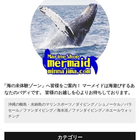
「海の未体験ゾーン」へ皆様をご案内！
マーメイドは海遊びするあ
なたのバディです。
皆様のお越しを心よりお待ちしております。
沖縄の離島・水納島のマリンスポーツ／
ダイビング／
シュノーケル／
パラ
セール／
ファンダイビング／
海水浴／
ファンダイビング／
ホエールウォッ
チング
カテゴリー