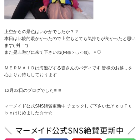
上空からの景色はいかがでしたか？？
本日は比較的暖かかったので上空もとても気持ちが良かったと思い
ます(´艸｀*)
また是非遊びに来て下さいね(⋈◍＞◡＜◍)。✧♡
ＭＥＲＭＡＩＤは海遊びする皆さんのバディです 皆様のお越しを
心よりお待ちしております
12月22日のブログでした!!!!!!
マーメイド公式SNS絶賛更新中 チェックして下さいねＹｏｕＴｕ
ｂｅはじめました☆☆☆