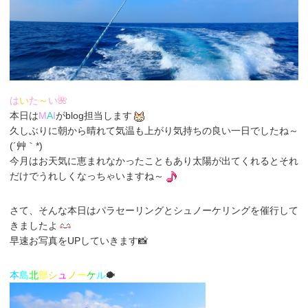
は
い
た
～
い🌺
本日は
M
A
I
がblog担当します
久しぶりに朝から晴れて気温も上がり気持ちの良い一日でしたね～
(´艸｀*)
今月はお天気に恵まれなかったこともあり太陽が出てくれるとそれ
だけでうれしくなっちゃいますね～
さて、そんな本日はパラセーリングとシュノーケリングを催行して
きましたよ
早速お写真をUPしていきます📸
本
島
北
部
シ
ュ
ノ
ー
ケ
ル
🐡