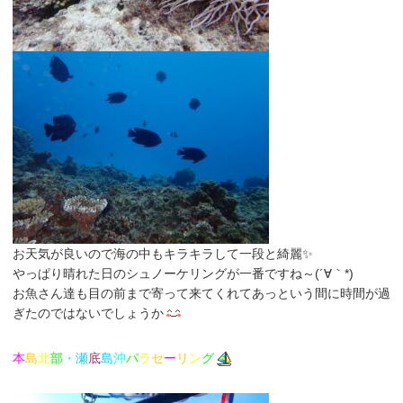
お天気が良いので海の中もキラキラして一段と綺麗✨
やっぱり晴れた日のシュノーケリングが一番ですね～(´∀｀*)
お魚さん達も目の前まで寄って来てくれてあっという間に時間が過
ぎたのではないでしょうか
本
島
北
部
・
瀬
底
島
沖
パ
ラ
セ
ー
リ
ン
グ