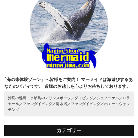
「海の未体験ゾーン」へ皆様をご案内！
マーメイドは海遊びするあ
なたのバディです。
皆様のお越しを心よりお待ちしております。
沖縄の離島・水納島のマリンスポーツ／
ダイビング／
シュノーケル／
パラ
セール／
ファンダイビング／
海水浴／
ファンダイビング／
ホエールウォッ
チング
カテゴリー