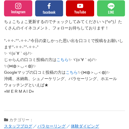
ちょこちょこ更新するのでチェックしてみてくださいヽ(^o^)丿
た
くさんのイイネコメント、フォローお待ちしております！
°˖✧✧˖°°˖✧✧˖°今日の楽しかった思い出を口コミで投稿をお願いし
ます°˖✧✧˖°°˖✧✧˖°
✨ヾ(o´∀｀o)ﾉ✨
じゃらんの口コミ投稿の方は
こちら
✨ヾ(o´∀｀o)ﾉ✨
✨(⋈◍＞◡＜◍)✨
Googleマップの口コミ投稿の方は
こちら
✨(⋈◍＞◡＜◍)✨
沖縄、水納島、シュノーケリング、パラセーリング、ホエール
ウォッチングといえば★
⭐︎M E R M A I D⭐︎
カテゴリー：
スタッフブログ
パラセーリング
体験ダイビング