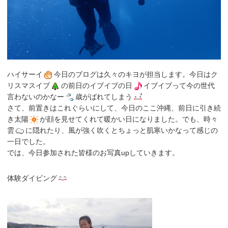
ハイサーイ
今日のブログは久々のキヨが担当します。今日はク
リスマスイブ
の前日のイブイブの日
イブイブって今の世代
言わないのかなー
歳がばれてしまう
さて、前置きはこれぐらいにして、今日のここ沖縄、前日に引き続
き太陽
が顔を見せてくれて暖かい日になりました。でも、時々
雲
に隠れたり、風が強く吹くとちょっと肌寒いかなって感じの
一日でした。
では、今日参加された皆様のお写真upしていきます。
体験ダイビング