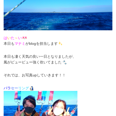
は
い
た
～
い
本日も
マナミ
がblogを担当します
本日も凄く天気の良い一日となりましたが、
風がビュービュー強く吹いてました
それでは、お写真upしていきます！！
パラ
セー
リング