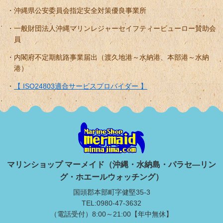
沖縄県公安委員会指定安全対策優良事業所
一般財団法人沖縄マリンレジャーセイフティービューロー賛助会
員
内閣府不定期航路事業届出（渡久地港～水納港、本部港～水納
港）
【 ISO24803適合サービスプロバイダー 】
マリンショップ マーメイド（沖縄・水納島・パラセ―リン
グ・ホエールウォッチング）
国頭郡本部町字健堅35-3
TEL:0980-47-3632
（電話受付）8:00～21:00【年中無休】