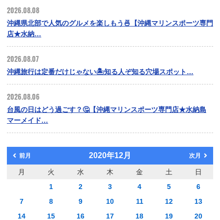
2026.08.08
沖縄県北部で人気のグルメを楽しもう🍜【沖縄マリンスポーツ専門
店★水納…
2026.08.07
沖縄旅行は定番だけじゃない🏝️知る人ぞ知る穴場スポット…
2026.08.06
台風の日はどう過ごす？🤔【沖縄マリンスポーツ専門店★水納島
マーメイド…
2020年12月
前月
次月
月
火
水
木
金
土
日
1
2
3
4
5
6
7
8
9
10
11
12
13
14
15
16
17
18
19
20