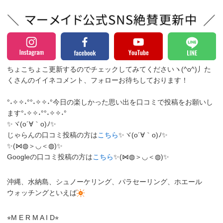
ちょこちょこ更新するのでチェックしてみてくださいヽ(^o^)丿
た
くさんのイイネコメント、フォローお待ちしております！
°˖✧✧˖°°˖✧✧˖°今日の楽しかった思い出を口コミで投稿をお願いし
ます°˖✧✧˖°°˖✧✧˖°
✨ヾ(o´∀｀o)ﾉ✨
じゃらんの口コミ投稿の方は
こちら
✨ヾ(o´∀｀o)ﾉ✨
✨(⋈◍＞◡＜◍)✨
Googleの口コミ投稿の方は
こちら
✨(⋈◍＞◡＜◍)✨
沖縄、水納島、シュノーケリング、パラセーリング、ホエール
ウォッチングといえば
⭐︎M E R M A I D⭐︎