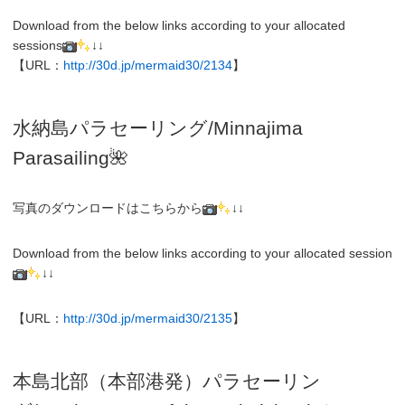
Download from the below links according to your allocated
sessions
↓↓
【URL：
http://30d.jp/mermaid30/2134
】
水納島パラセーリング/Minnajima
Parasailing🌺
写真のダウンロードはこちらから
↓↓
Download from the below links according to your allocated session
↓↓
【URL：
http://30d.jp/mermaid30/2135
】
本島北部（本部港発）パラセーリン