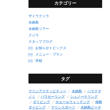
カテゴリー
ザトウクジラ
水納島
水納島ツアー
クジラ
スタッフブログ
[+]
お知らせトピックス
[+]
メニュー・プラン
[+]
学校
タグ
マリンアクティビティー
水納島
ハマクマ
ノミ
パラセーリング
シュノーケリング
ダイビング
ホエールウォッチング
体験
ダイビング
マリンスポーツ
水納島ビーチ