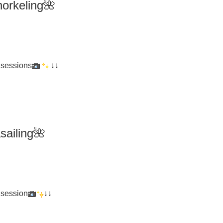
orkeling
🌺
 sessions
↓↓
iling🌺
 session
↓↓