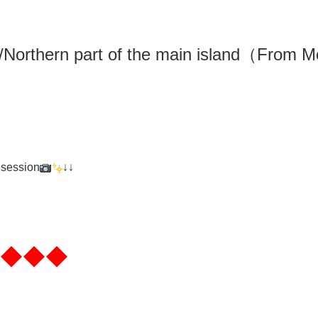
/N
orthern part of the main island（From M
 session
↓↓
◆◆◆