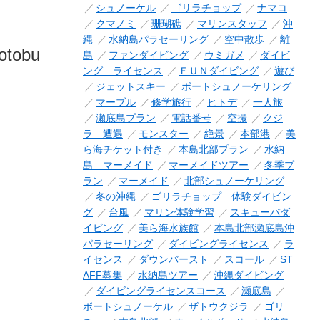
シュノーケル
ゴリラチョップ
ナマコ
クマノミ
珊瑚礁
マリンスタッフ
沖
縄
水納島パラセーリング
空中散歩
離
otobu
島
ファンダイビング
ウミガメ
ダイビ
ング ライセンス
ＦＵＮダイビング
遊び
ジェットスキー
ボートシュノーケリング
マーブル
修学旅行
ヒトデ
一人旅
瀬底島プラン
電話番号
空撮
クジ
ラ 遭遇
モンスター
絶景
本部港
美
ら海チケット付き
本島北部プラン
水納
島 マーメイド
マーメイドツアー
冬季プ
ラン
マーメイド
北部シュノーケリング
冬の沖縄
ゴリラチョップ 体験ダイビン
グ
台風
マリン体験学習
スキューバダ
イビング
美ら海水族館
本島北部瀬底島沖
パラセーリング
ダイビングライセンス
ラ
イセンス
ダウンバースト
スコール
ST
AFF募集
水納島ツアー
沖縄ダイビング
ダイビングライセンスコース
瀬底島
ボートシュノーケル
ザトウクジラ
ゴリ