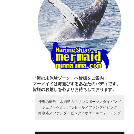
「海の未体験ゾーン」へ皆様をご案内！
マーメイドは海遊びするあなたのバディです。
皆様のお越しを心よりお待ちしております。
沖縄の離島・水納島のマリンスポーツ／
ダイビング
／
シュノーケル／
パラセール／
ファンダイビング／
海水浴／
ファンダイビング／
ホエールウォッチング