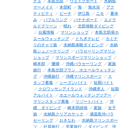
チョ
本島北部
ウェイクボード
水納島
マーメイド
本部町
海
海水浴
アク
ティビティ
ビーチ
伊江島
ニモ
夏休
み
バブルリング
バナナボード
エメラ
ルドグリーン
晴れ
北部体験ダイビング
台風情報
マリンショップ
本島北部発ホ
エールウォッチング
とちぎテレビ
カミナ
リのチャリ旅
水納島体験ダイビング
水納
島シュノーケリング
パラセーリングマリン
ショップ
マリンスポーツマリンショップ
崎本部
珊瑚
沖縄パラセーリング
家族
旅行
本島北部プラン ホエールウォッチン
グ
沖縄旅行
沖縄マリンスポーツ
ス
タッフ募集
シーズンバイト
短期バイト
クロワッサンアイランド
沖縄求人
短期
アルバイト
ホエールウォッチングツアー
マリンスタッフ募集
リゾートバイト
沖
縄 ダイビング
崎本部緑地
家族
女子
旅
水納島クリアカヤック
瀬底島沖パラ
セーリング
おきなわ
水納島マリンスポー
ツ
社員旅行
卒業旅行
ダイビング 沖