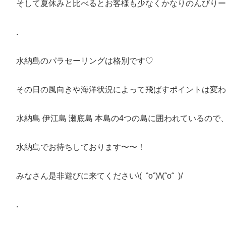
そして夏休みと比べるとお客様も少なくかなりのんびりー過ごせます
.
水納島のパラセーリングは格別です♡
その日の風向きや海洋状況によって飛ばすポイントは変わ
水納島 伊江島 瀬底島 本島の4つの島に囲われているの
水納島でお待ちしております〜〜！
みなさん是非遊びに来てください\( ˆoˆ)/\(ˆoˆ )/
.