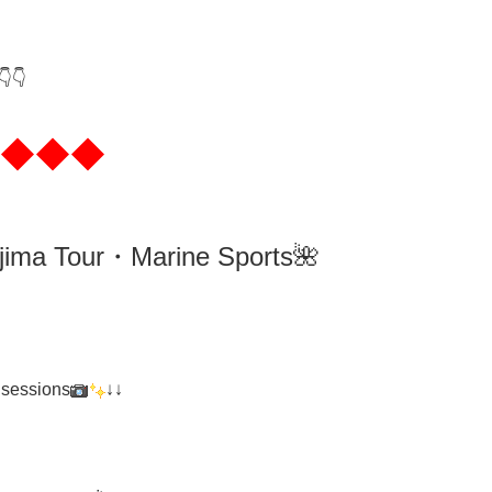
👇
◆◆◆
ima
Tour・Marine Sports🌺
 sessions
↓↓