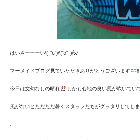
はいさーーーい\( ˆoˆ)/\(ˆoˆ )/🌺
マーメイドブログ見ていただきありがとうございます
‼︎
今日は文句なしの晴れ
しかも心地の良い風が吹いていて最
風がないとただただ暑くスタッフたちがグッタリしてしま
.