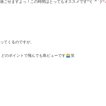
よっ！この時間はとってもオススメです⁽⁽◝( ˙ ꒳ ˙ )◜⁾⁾
ってくるのですが、
で、どのポイントで飛んでも島ビューです
笑