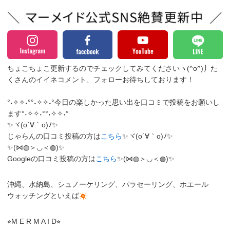
ちょこちょこ更新するのでチェックしてみてくださいヽ(^o^)丿
た
くさんのイイネコメント、フォローお待ちしております！
°˖✧✧˖°°˖✧✧˖°今日の楽しかった思い出を口コミで投稿をお願いし
ます°˖✧✧˖°°˖✧✧˖°
✨ヾ(o´∀｀o)ﾉ✨
じゃらんの口コミ投稿の方は
こちら
✨ヾ(o´∀｀o)ﾉ✨
✨(⋈◍＞◡＜◍)✨
Googleの口コミ投稿の方は
こちら
✨(⋈◍＞◡＜◍)✨
沖縄、水納島、シュノーケリング、パラセーリング、ホエール
ウォッチングといえば
⭐︎M E R M A I D⭐︎