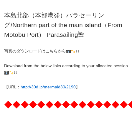
本島北部（本部港発）パラセーリン
グ
/N
orthern part of the main island（From
Motobu Port）
Parasailing
🌺
写真のダウンロードはこちらから
↓↓
Download from the below links according to your allocated session
↓↓
【URL：
http://30d.jp/mermaid30/2190
】
◆◆◆◆◆◆◆◆◆◆◆◆◆◆◆
.