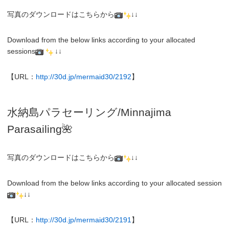
写真のダウンロードはこちらから
↓↓
Download from the below links according to your allocated
sessions
↓↓
【URL：
http://30d.jp/mermaid30/2192
】
水納島パラセーリング/Minnajima
Parasailing🌺
写真のダウンロードはこちらから
↓↓
Download from the below links according to your allocated session
↓↓
【URL：
http://30d.jp/mermaid30/2191
】