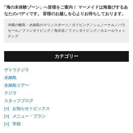
「海の未体験ゾーン」へ皆様をご案内！
マーメイドは海遊びするあ
なたのバディです。
皆様のお越しを心よりお待ちしております。
沖縄の離島・水納島のマリンスポーツ／
ダイビング／
シュノーケル／
パラ
セール／
ファンダイビング／
海水浴／
ファンダイビング／
ホエールウォッ
チング
カテゴリー
ザトウクジラ
水納島
水納島ツアー
クジラ
スタッフブログ
[+]
お知らせトピックス
[+]
メニュー・プラン
[+]
学校