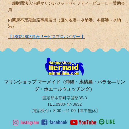
一般財団法人沖縄マリンレジャーセイフティービューロー賛助会
員
内閣府不定期航路事業届出（渡久地港～水納港、本部港～水納
港）
【 ISO24803適合サービスプロバイダー 】
マリンショップ マーメイド（沖縄・水納島・パラセ―リン
グ・ホエールウォッチング）
国頭郡本部町字健堅35-3
TEL:0980-47-3632
（電話受付）8:00～21:00【年中無休】