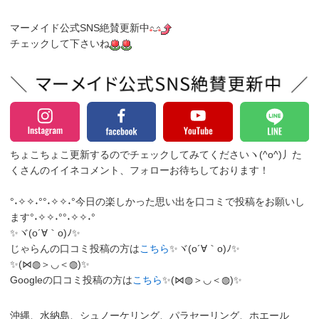
マーメイド公式SNS絶賛更新中
チェックして下さいね
ちょこちょこ更新するのでチェックしてみてくださいヽ(^o^)丿
た
くさんのイイネコメント、フォローお待ちしております！
°˖✧✧˖°°˖✧✧˖°今日の楽しかった思い出を口コミで投稿をお願いし
ます°˖✧✧˖°°˖✧✧˖°
✨ヾ(o´∀｀o)ﾉ✨
じゃらんの口コミ投稿の方は
こちら
✨ヾ(o´∀｀o)ﾉ✨
✨(⋈◍＞◡＜◍)✨
Googleの口コミ投稿の方は
こちら
✨(⋈◍＞◡＜◍)✨
沖縄、水納島、シュノーケリング、パラセーリング、ホエール