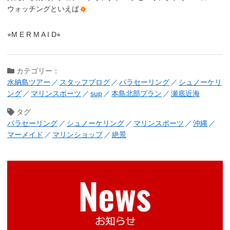
ウォッチングといえば
⭐︎M E R M A I D⭐︎
カテゴリー：
水納島ツアー
スタッフブログ
パラセーリング
シュノーケリ
ング
マリンスポーツ
sup
本島北部プラン
瀬底近海
タグ
パラセーリング
シュノーケリング
マリンスポーツ
沖縄
マーメイド
マリンショップ
絶景